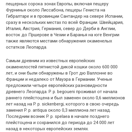
пещерных сорока зонах Европы, включая пещеру
Фурнинья около Лиссабона, пещеры Гениста на
Гибралтаре и в провинции Сантандер на севере Испании,
сразу в нескольких местах по всей Франции. Швейцария,
Италия, Австрия, Германия, север до Дерби в Англии,
восток до Пршерове в Чехии и Баранья на юге Венгрии
также являются местами обнаружения окаменелых
остатков Леопарда.
Самым древним из известных европейских
окаменелостей пятнистой дикой кошки около 600 000
лет, и они были обнаружены в Грот дю Валлонне во
Франции и недалеко от Мауэра в Германии. Ученые
предложили четыре европейских разновидности
древнего Леопарда. P. p. begoueni проживал от начала
раннего плейстоцена и был заменен около 0,6 миллионов
лет назад на P. р. sickenbergi, которого в свою очередь
заменил P. p. antiqua около 0,3 миллиона лет назад.
Последним возник P. p. spelaea в начале позднего
плейстоцена и сохранился до периода до 24 000 лет
назад в некоторых европейских землях.