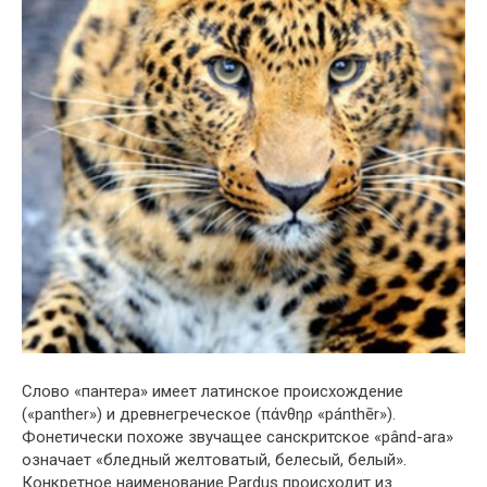
Слово «пантера» имеет латинское происхождение
(«panther») и древнегреческое (πάνθηρ «pánthēr»).
Фонетически похоже звучащее санскритское «pând-ara»
означает «бледный желтоватый, белесый, белый».
Конкретное наименование Pardus происходит из