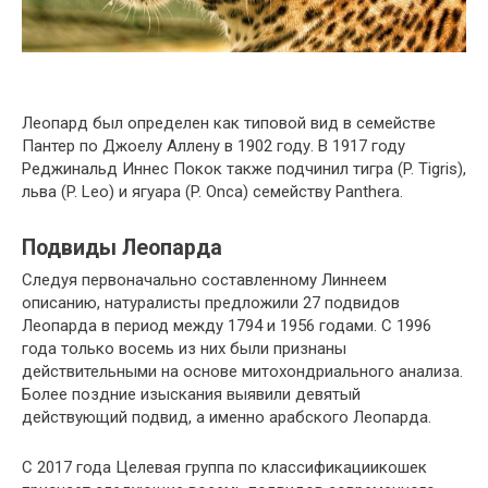
Леопард был определен как типовой вид в семействе
Пантер по Джоелу Аллену в 1902 году. В 1917 году
Реджинальд Иннес Покок также подчинил тигра (P. Tigris),
льва (P. Leo) и ягуара (P. Onca) семейству Panthera.
Подвиды Леопарда
Следуя первоначально составленному Линнеем
описанию, натуралисты предложили 27 подвидов
Леопарда в период между 1794 и 1956 годами. С 1996
года только восемь из них были признаны
действительными на основе митохондриального анализа.
Более поздние изыскания выявили девятый
действующий подвид, а именно арабского Леопарда.
С 2017 года Целевая группа по классификациикошек