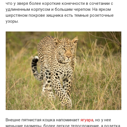
что у зверя более короткие конечности в сочетании с
удлиненным корпусом и большим черепом. На ярком
шерстяном покрове хищника есть темные розеточные
узоры.
Внешне пятнистая кошка напоминает
ягуара
, но у нее
меньшие размеры, более легкое телосложение, а розетка