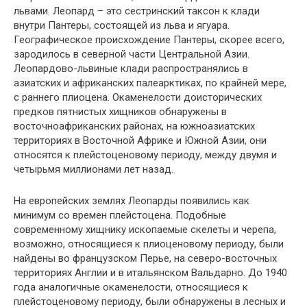
львами. Леопард – это сестринский таксон к клади
внутри Пантеры, состоящей из льва и ягуара.
Географическое происхождение Пантеры, скорее всего,
зародилось в северной части Центральной Азии.
Леопардово-львиные клади распространялись в
азиатских и африканских палеарктиках, по крайней мере,
с раннего плиоцена. Окаменелости доисторических
предков пятнистых хищников обнаружены в
восточноафриканских районах, на южноазиатских
территориях в Восточной Африке и Южной Азии, они
относятся к плейстоценовому периоду, между двумя и
четырьмя миллионами лет назад.
На европейских землях Леопарды появились как
минимум со времен плейстоцена. Подобные
современному хищнику ископаемые скелеты и черепа,
возможно, относящиеся к плиоценовому периоду, были
найдены во французском Перье, на северо-восточных
территориях Англии и в итальянском Вальдарно. До 1940
года аналогичные окаменелости, относящиеся к
плейстоценовому периоду, были обнаружены в лесных и