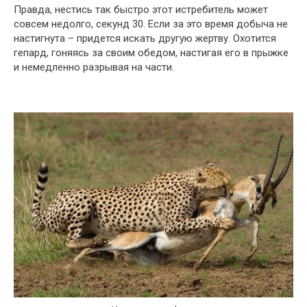
Правда, нестись так быстро этот истребитель может
совсем недолго, секунд 30. Если за это время добыча не
настигнута – придется искать другую жертву. Охотится
гепард, гоняясь за своим обедом, настигая его в прыжке
и немедленно разрывая на части.