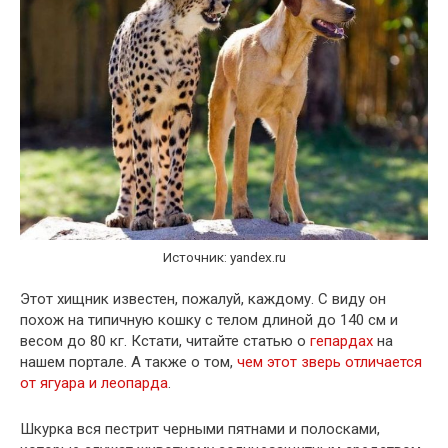
Источник: yandex.ru
Этот хищник известен, пожалуй, каждому. С виду он
похож на типичную кошку с телом длиной до 140 см и
весом до 80 кг. Кстати, читайте статью о
гепардах
на
нашем портале. А также о том,
чем этот зверь отличается
от ягуара и леопарда
.
Шкурка вся пестрит черными пятнами и полосками,