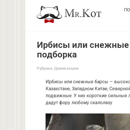
Перейти
ПО
к
контенту
Ирбисы или снежные 
подборка
Рубрика:
Дикие кошки
Ирбисы или снежные барсы — высоко
Казахстане, Западном Китае, Северно
подвижные. У них короткие сильные 
дадут фору любому скалолазу.