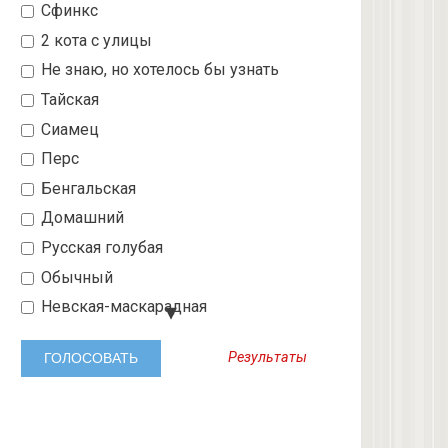
Сфинкс
2 кота с улицы
Не знаю, но хотелось бы узнать
Тайская
Сиамец
Перс
Бенгальская
Домашний
Русская голубая
Обычный
Невская-маскарадная
Шотландский вислоухий
Результаты
Абиссинская
3 с улицы
Бобтейл