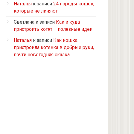
Турецкий ван
Наталья
к записи
24 породы кошек,
5 кошек и 2 кота, все с улицы, но
которые не линяют
теперь живут в доме
Светлана
к записи
Как и куда
2 кошки с улицы
пристроить котят – полезные идеи
Бомбейская
Наталья
к записи
Как кошка
Табби дворовая
пристроила котенка в добрые руки,
Из приюта
почти новогодняя сказка
Скоттиш-страйт
4 кота с улицы
Черепашка
Сноу-шу
Нет у меня кота, думаю купить
Черно-белая с улицы
Девон рекс
Черепаховая с улицы
нету(((((((((((((((((