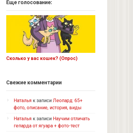
Ангорская
Еще голосование:
Курильский бобтейл
Рыжий
Экзот
6 с улицы
Корниш-рекс
Ориентал
Сколько у вас кошек? (Опрос)
Метис
Бурманская
Норвежская лесная
Свежие комментарии
на улице котенком подобрала
Кот и кошка с улицы
Наталья
к записи
Леопард: 65+
Нибелунг
фото, описание, история, виды
Европейская короткошерстная
Наталья
к записи
Научим отличать
Рэгдолл
гепарда от ягуара + фото-тест