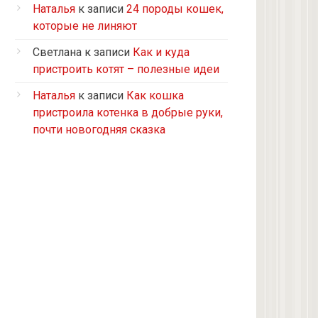
Турецкий ван
Наталья
к записи
24 породы кошек,
5 кошек и 2 кота, все с улицы, но
которые не линяют
теперь живут в доме
Светлана
к записи
Как и куда
2 кошки с улицы
пристроить котят – полезные идеи
Бомбейская
Наталья
к записи
Как кошка
Табби дворовая
пристроила котенка в добрые руки,
Из приюта
почти новогодняя сказка
Скоттиш-страйт
4 кота с улицы
Черепашка
Сноу-шу
Нет у меня кота, думаю купить
Черно-белая с улицы
Девон рекс
Черепаховая с улицы
нету(((((((((((((((((