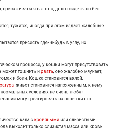
 присаживаться в лоток, долго сидеть, но без
ется, тужится, иногда при этом издает жалобные
пытается присесть где-нибудь в углу, но
гическом процессе, у кошки могут присутствовать
е может тошнить и
рвать
, оно жалобно мяукает,
омах и боли. Кошка становится вялой,
ратура
, живот становится напряженным, к нему
 нормальных условиях не очень любят
левании могут реагировать на попытки его
личество кала с
кровяными
или слизистыми
ода выходит только слизистая масса или кровь.