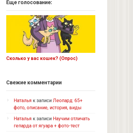
Ангорская
Еще голосование:
Курильский бобтейл
Рыжий
Экзот
6 с улицы
Корниш-рекс
Ориентал
Сколько у вас кошек? (Опрос)
Метис
Бурманская
Норвежская лесная
Свежие комментарии
на улице котенком подобрала
Кот и кошка с улицы
Наталья
к записи
Леопард: 65+
Нибелунг
фото, описание, история, виды
Европейская короткошерстная
Наталья
к записи
Научим отличать
Рэгдолл
гепарда от ягуара + фото-тест