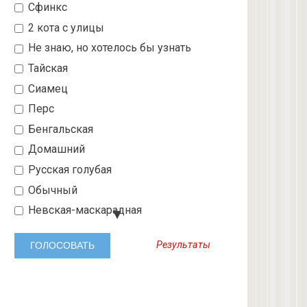
Сфинкс
2 кота с улицы
Не знаю, но хотелось бы узнать
Тайская
Сиамец
Перс
Бенгальская
Домашний
Русская голубая
Обычный
Невская-маскарадная
Шотландский вислоухий
Результаты
Абиссинская
3 с улицы
Бобтейл