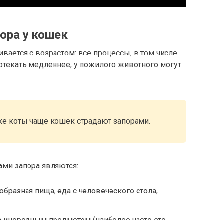
ора у кошек
вается с возрастом: все процессы, в том числе
отекать медленнее, у пожилого животного могут
ике коты чаще кошек страдают запорами.
ми запора являются:
образная пища, еда с человеческого стола,
а инородным предметом (наиболее часто это