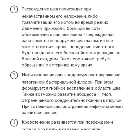
Расхождение шва происходит при
некачественном его наложении, либо
травматизации его котом во время резких
движений, прыжков с большой высоты,
облизывании и расчесывании. Поврежденная
рана заметна невооруженным глазом, из нее
может сочиться кровь, поведение животного
будет выдавать его беспокойство и реакцию на
болевой синдром. Такое состояние требует
обращение к ветеринарному врачу.
Инфицирование раны подразумевает заражение
патогенной бактериальной флорой. При этом
формируется гнойное воспаление в области шва.
Также возможно развитие абсцесса — гноя,
отграниченного соединительнотканной капсулой.
При тотальном распространении инфекции может
развиться сепсис.
Кровотечение развивается при повреждении
сосуда. Его разрыв связан с массовой