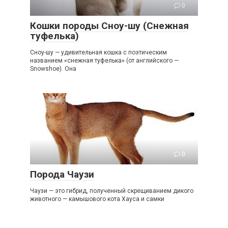
0
Кошки породы Сноу-шу (Снежная
туфелька)
Сноу-шу — удивительная кошка с поэтическим
названием «снежная туфелька» (от английского —
Snowshoe). Она
0
Порода Чаузи
Чаузи — это гибрид, полученный скрещиванием дикого
животного — камышового кота Хауса и самки