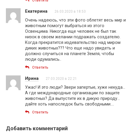
Ответить
Екатерина
26.03.2020 в 18:53
Очень надеюсь, что эти фото облетят весь мир и
животным помогут выбраться из этого
Освенцима. Никогда еще человек не был так
низок в своем желании подражать создателю.
Когда прекратится издевательство над миром
диких животных??? Что еще надо увидеть и
должно случиться на планете Земля, чтобы
люди одумались..
Ответить
Ирина
27.03.2020 в 22:21
Ужас! И это люди? Звери запертые, хуже некуда…
А где международные организации по защите
животных? Да выпустите их в дикую природу…
дайте хоть напоследок быть свободными….
Ответить
Добавить комментарий