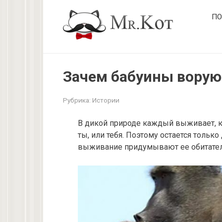
Перейти
ПО
к
контенту
Зачем бабуины ворую
Рубрика:
Истории
В дикой природе каждый выживает, к
ты, или тебя. Поэтому остается тольк
выживание придумывают ее обитател