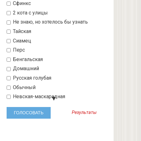
Сфинкс
2 кота с улицы
Не знаю, но хотелось бы узнать
Тайская
Сиамец
Перс
Бенгальская
Домашний
Русская голубая
Обычный
Невская-маскарадная
Шотландский вислоухий
Результаты
Абиссинская
3 с улицы
Бобтейл