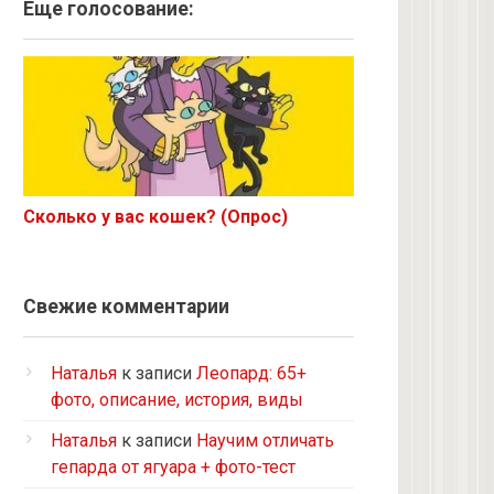
Ангорская
Еще голосование:
Курильский бобтейл
Рыжий
Экзот
6 с улицы
Корниш-рекс
Ориентал
Сколько у вас кошек? (Опрос)
Метис
Бурманская
Норвежская лесная
Свежие комментарии
на улице котенком подобрала
Кот и кошка с улицы
Наталья
к записи
Леопард: 65+
Нибелунг
фото, описание, история, виды
Европейская короткошерстная
Наталья
к записи
Научим отличать
Рэгдолл
гепарда от ягуара + фото-тест