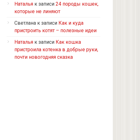
Турецкий ван
Наталья
к записи
24 породы кошек,
5 кошек и 2 кота, все с улицы, но
которые не линяют
теперь живут в доме
Светлана
к записи
Как и куда
2 кошки с улицы
пристроить котят – полезные идеи
Бомбейская
Наталья
к записи
Как кошка
Табби дворовая
пристроила котенка в добрые руки,
Из приюта
почти новогодняя сказка
Скоттиш-страйт
4 кота с улицы
Черепашка
Сноу-шу
Нет у меня кота, думаю купить
Черно-белая с улицы
Девон рекс
Черепаховая с улицы
нету(((((((((((((((((