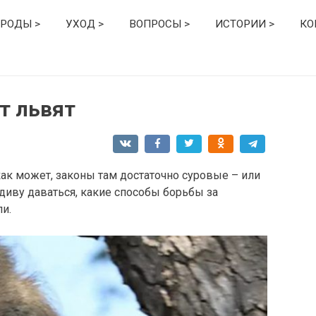
РОДЫ >
УХОД >
ВОПРОСЫ >
ИСТОРИИ >
КО
т львят
ак может, законы там достаточно суровые – или
о диву даваться, какие способы борьбы за
и.