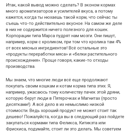
Итак, какой вывод можно сделать? В эконом кормах
много ароматизаторов и усилителей вкуса, а потому
кажется, когда ты нюхаешь такой корм, что сейчас ты
съешь что-то действительно вкусное. На самом же деле
в них не содержится ничего полезного для кошек.
Корпорации типа Марса пудрят нам мозги. Они пишут,
например, корм с кроликом, при том что кролика там 4%
от всех мясных ингредиентов! Всё остальные это
«продукты переработки мяса» и «белки растительного
происхождения». Проще говоря, какие-то отходы
производства.
Мы знаем, что многие люди всё еще продолжают
покупать своим кошкам и котам корма типа этих. Я,
например, ужасаюсь тому количеству пачек этой дряни,
которую берут люди в Пятерочках и Магнитах (просто
десятками!). А всё дело в их немыслимо низкой
стоимости. Ведь хороший продукт не может стоит так
дешево! Пожалуйста, когда вы в следующий раз пойдете
закупаться кормами типа Феликса, Китикэта или
Фрискиса, подумайте, стоит ли это делать. Мы советуем