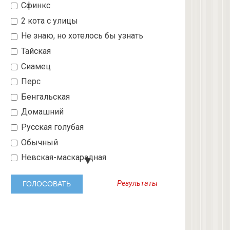
Сфинкс
2 кота с улицы
Не знаю, но хотелось бы узнать
Тайская
Сиамец
Перс
Бенгальская
Домашний
Русская голубая
Обычный
Невская-маскарадная
Шотландский вислоухий
Результаты
Абиссинская
3 с улицы
Бобтейл