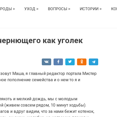
РОДЫ >
УХОД >
ВОПРОСЫ >
ИСТОРИИ >
КО
чернющего как уголек
 зовут Маша, я главный редактор портала Мистер
ое пополнение семейства и о нем то я и
слякоть и мелкий дождь, мы с молодым
й (живем совсем рядом, 10 минут ходьбы).
гов и вдруг видим, что за нами бежит котенок,