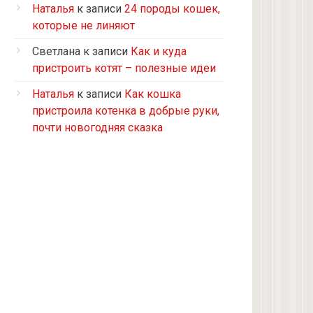
Турецкий ван
Наталья
к записи
24 породы кошек,
5 кошек и 2 кота, все с улицы, но
которые не линяют
теперь живут в доме
Светлана
к записи
Как и куда
2 кошки с улицы
пристроить котят – полезные идеи
Бомбейская
Наталья
к записи
Как кошка
Табби дворовая
пристроила котенка в добрые руки,
Из приюта
почти новогодняя сказка
Скоттиш-страйт
4 кота с улицы
Черепашка
Сноу-шу
Нет у меня кота, думаю купить
Черно-белая с улицы
Девон рекс
Черепаховая с улицы
нету(((((((((((((((((