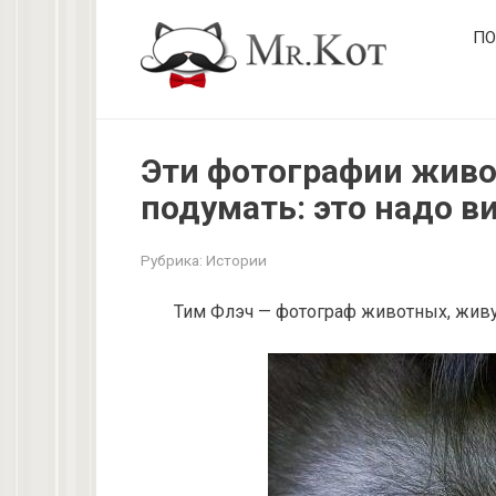
Перейти
ПО
к
контенту
Эти фотографии живо
подумать: это надо в
Рубрика:
Истории
Тим Флэч — фотограф животных, живу