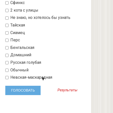
Сфинкс
2 кота с улицы
Не знаю, но хотелось бы узнать
Тайская
Сиамец
Перс
Бенгальская
Домашний
Русская голубая
Обычный
Невская-маскарадная
Шотландский вислоухий
Результаты
Абиссинская
3 с улицы
Бобтейл