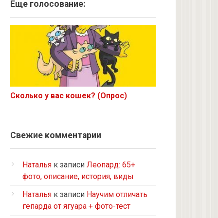
Ангорская
Еще голосование:
Курильский бобтейл
Рыжий
Экзот
6 с улицы
Корниш-рекс
Ориентал
Сколько у вас кошек? (Опрос)
Метис
Бурманская
Норвежская лесная
Свежие комментарии
на улице котенком подобрала
Кот и кошка с улицы
Наталья
к записи
Леопард: 65+
Нибелунг
фото, описание, история, виды
Европейская короткошерстная
Наталья
к записи
Научим отличать
Рэгдолл
гепарда от ягуара + фото-тест