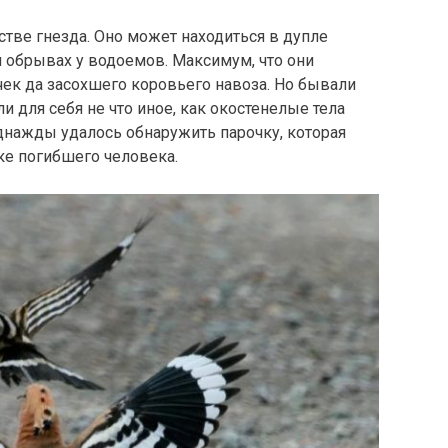
стве гнезда. Оно может находиться в дупле
 обрывах у водоемов. Максимум, что они
чек да засохшего коровьего навоза. Но бывали
и для себя не что иное, как окостенелые тела
днажды удалось обнаружить парочку, которая
ке погибшего человека.