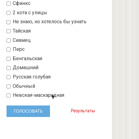
Сфинкс
2 кота с улицы
Не знаю, но хотелось бы узнать
Тайская
Сиамец
Перс
Бенгальская
Домашний
Русская голубая
Обычный
Невская-маскарадная
Шотландский вислоухий
Результаты
Абиссинская
3 с улицы
Бобтейл