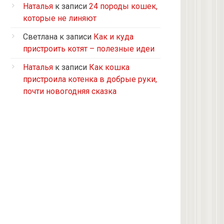
Турецкий ван
Наталья
к записи
24 породы кошек,
5 кошек и 2 кота, все с улицы, но
которые не линяют
теперь живут в доме
Светлана
к записи
Как и куда
2 кошки с улицы
пристроить котят – полезные идеи
Бомбейская
Наталья
к записи
Как кошка
Табби дворовая
пристроила котенка в добрые руки,
Из приюта
почти новогодняя сказка
Скоттиш-страйт
4 кота с улицы
Черепашка
Сноу-шу
Нет у меня кота, думаю купить
Черно-белая с улицы
Девон рекс
Черепаховая с улицы
нету(((((((((((((((((