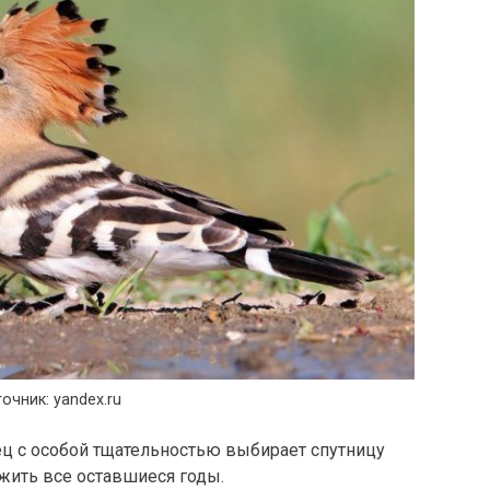
очник: yandex.ru
ец с особой тщательностью выбирает спутницу
жить все оставшиеся годы.