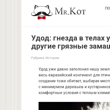
Перейти
ПО
к
контенту
Удод: гнезда в телах
другие грязные зама
Рубрика:
Истории
Удод уже давно заполонил нашу землю
весь евразийский континент для птичк
создание тоже обитает, выбирая мес
с минимумом деревьев и кустарников.
комфортные условия с теплым климат