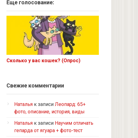
Ангорская
Еще голосование:
Курильский бобтейл
Рыжий
Экзот
6 с улицы
Корниш-рекс
Ориентал
Сколько у вас кошек? (Опрос)
Метис
Бурманская
Норвежская лесная
Свежие комментарии
на улице котенком подобрала
Кот и кошка с улицы
Наталья
к записи
Леопард: 65+
Нибелунг
фото, описание, история, виды
Европейская короткошерстная
Наталья
к записи
Научим отличать
Рэгдолл
гепарда от ягуара + фото-тест