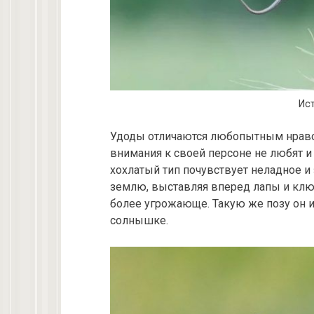
Ист
Удоды отличаются любопытным нраво
внимания к своей персоне не любят и
хохлатый тип почувствует неладное и 
землю, выставляя вперед лапы и клюв
более угрожающе. Такую же позу он и
солнышке.