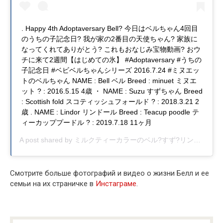
. Happy 4th Adoptaversary Bell? 今日はベルちゃん4回目
のうちの子記念日? 我が家の2番目の天使ちゃん? 家族に
なってくれてありがとう? これもおなじみ宝物動画? おウ
チに来て2週間【はじめての氷】 #Adoptaversary #うちの
子記念日 #ベビベルちゃんシリーズ 2016.7.24 #ミヌエッ
トのベルちゃん NAME : Bell ベル Breed : minuet ミヌエ
ット ? : 2016.5.15 4歳 ・ NAME : Suzu すずちゃん Breed
: Scottish fold スコティッシュフォールド ? : 2018.3.21 2
歳 . NAME : Lindor リンドール Breed : Teacup poodle テ
ィーカッププードル ? : 2019.7.18 11ヶ月
A post shared by
ミルクティーカラーのベル?すず?リンドール?
(
Смотрите больше фотографий и видео о жизни Белл и ее
семьи на их страничке в
Инстаграме
.