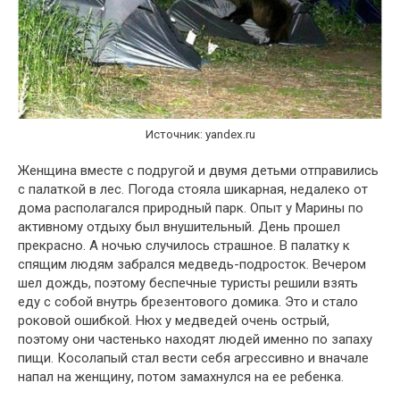
Источник: yandex.ru
Женщина вместе с подругой и двумя детьми отправились
с палаткой в лес. Погода стояла шикарная, недалеко от
дома располагался природный парк. Опыт у Марины по
активному отдыху был внушительный. День прошел
прекрасно. А ночью случилось страшное. В палатку к
спящим людям забрался медведь-подросток. Вечером
шел дождь, поэтому беспечные туристы решили взять
еду с собой внутрь брезентового домика. Это и стало
роковой ошибкой. Нюх у медведей очень острый,
поэтому они частенько находят людей именно по запаху
пищи. Косолапый стал вести себя агрессивно и вначале
напал на женщину, потом замахнулся на ее ребенка.