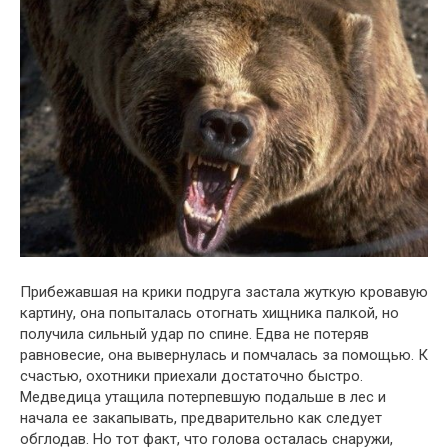
Прибежавшая на крики подруга застала жуткую кровавую
картину, она попыталась отогнать хищника палкой, но
получила сильный удар по спине. Едва не потеряв
равновесие, она вывернулась и помчалась за помощью. К
счастью, охотники приехали достаточно быстро.
Медведица утащила потерпевшую подальше в лес и
начала ее закапывать, предварительно как следует
обглодав. Но тот факт, что голова осталась снаружи,