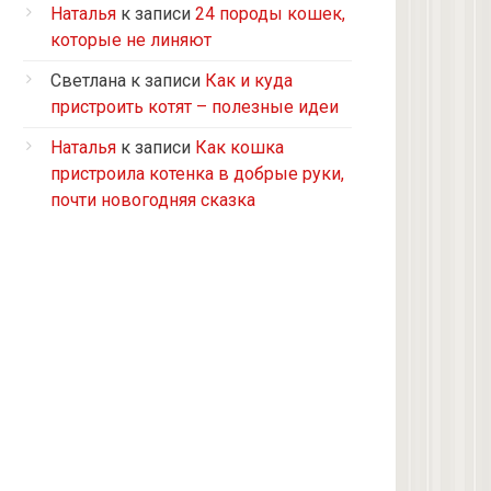
Турецкий ван
Наталья
к записи
24 породы кошек,
5 кошек и 2 кота, все с улицы, но
которые не линяют
теперь живут в доме
Светлана
к записи
Как и куда
2 кошки с улицы
пристроить котят – полезные идеи
Бомбейская
Наталья
к записи
Как кошка
Табби дворовая
пристроила котенка в добрые руки,
Из приюта
почти новогодняя сказка
Скоттиш-страйт
4 кота с улицы
Черепашка
Сноу-шу
Нет у меня кота, думаю купить
Черно-белая с улицы
Девон рекс
Черепаховая с улицы
нету(((((((((((((((((