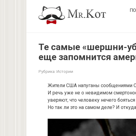
Перейти
ПО
к
контенту
Те самые «шершни-уб
еще запомнится амер
Рубрика:
Истории
Жители США напуганы сообщениями СМ
И речь уже не о невидимом смертоно
уверяют, что человеку нечего бояться
Но так ли это на самом деле? И откуд