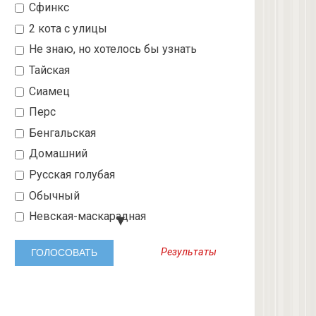
Сфинкс
2 кота с улицы
Не знаю, но хотелось бы узнать
Тайская
Сиамец
Перс
Бенгальская
Домашний
Русская голубая
Обычный
Невская-маскарадная
Шотландский вислоухий
Результаты
Абиссинская
3 с улицы
Бобтейл