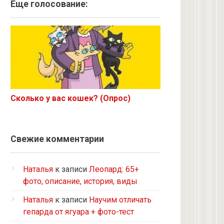
Ангорская
Еще голосование:
Курильский бобтейл
Рыжий
Экзот
6 с улицы
Корниш-рекс
Ориентал
Сколько у вас кошек? (Опрос)
Метис
Бурманская
Норвежская лесная
Свежие комментарии
на улице котенком подобрала
Кот и кошка с улицы
Наталья
к записи
Леопард: 65+
Нибелунг
фото, описание, история, виды
Европейская короткошерстная
Наталья
к записи
Научим отличать
Рэгдолл
гепарда от ягуара + фото-тест