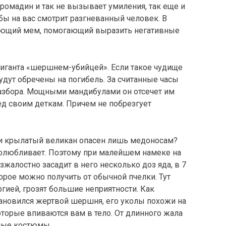
громадин и так не вызывает умиления, так еще и
 бы на вас смотрит разгневанный человек. В
вующий мем, помогающий выразить негативные
 гиганта «шершнем-убийцей». Если такое чудище
 будут обречены на погибель. За считанные часы
разбора. Мощными мандибулами он отсечет им
бед своим деткам. Причем не побрезгует
сли крылатый великан опасен лишь медоносам?
едолюбливает. Поэтому при малейшем намеке на
жалостно засадит в него несколько доз яда, в 7
рое можно получить от обычной пчелки. Тут
ргией, грозят большие неприятности. Как
тановился жертвой шершня, его уколы похожи на
торые впиваются вам в тело. От длинного жала
ные костюмы.