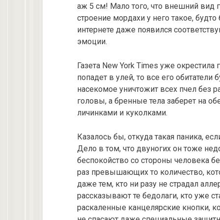
аж 5 см! Мало того, что внешний вид 
строение мордахи у него такое, будто
интернете даже появился соответст
эмоции.
Газета New York Times уже окрестила
попадет в улей, то все его обитатели
насекомое уничтожит всех пчел без 
головы, а бренные тела заберет на о
личинками и куколками.
Казалось бы, откуда такая паника, е
Дело в том, что двуногих он тоже н
беспокойство со стороны человека без
раз превышающих то количество, кото
даже тем, кто ни разу не страдал алле
рассказывают те бедолаги, кто уже с
раскаленные канцелярские кнопки, ко
не спасают даже специальные защит