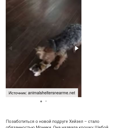
Источник: animalsheltersnearme.net
Источник: animalshelte
Позаботиться о новой подруге Хейзел – стало
обязанностью Моники. Она назвала крошку Шебой.