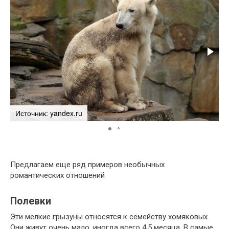
Источник: yandex.ru
И
Предлагаем еще ряд примеров необычных
романтических отношений
Полевки
Эти мелкие грызуны относятся к семейству хомяковых.
Они живут очень мало, иногда всего 4,5 месяца. В самые