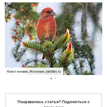
Клест еловик. Источник: yandex.ru
С
Понравилась статья? Поделиться с