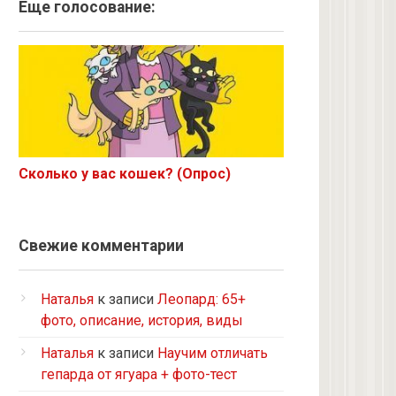
Ангорская
Еще голосование:
Курильский бобтейл
: yandex.ru
Рыжий
Экзот
6 с улицы
Корниш-рекс
Ориентал
Сколько у вас кошек? (Опрос)
Метис
Бурманская
Норвежская лесная
Свежие комментарии
на улице котенком подобрала
Кот и кошка с улицы
Наталья
к записи
Леопард: 65+
Нибелунг
фото, описание, история, виды
Европейская короткошерстная
Наталья
к записи
Научим отличать
Рэгдолл
гепарда от ягуара + фото-тест