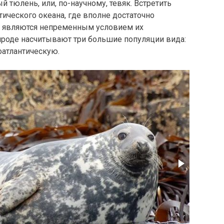
 тюлень, или, по-научному, тевяк. Встретить
тического океана, где вполне достаточно
 являются непременным условием их
ироде насчитывают три большие популяции вида:
оатлантическую.