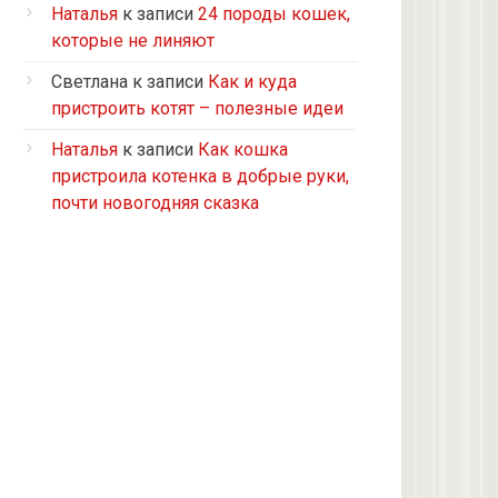
Турецкий ван
Наталья
к записи
24 породы кошек,
5 кошек и 2 кота, все с улицы, но
которые не линяют
теперь живут в доме
Светлана
к записи
Как и куда
2 кошки с улицы
пристроить котят – полезные идеи
Бомбейская
Наталья
к записи
Как кошка
Табби дворовая
пристроила котенка в добрые руки,
Из приюта
почти новогодняя сказка
Скоттиш-страйт
4 кота с улицы
Черепашка
Сноу-шу
Нет у меня кота, думаю купить
Черно-белая с улицы
Девон рекс
Черепаховая с улицы
нету(((((((((((((((((