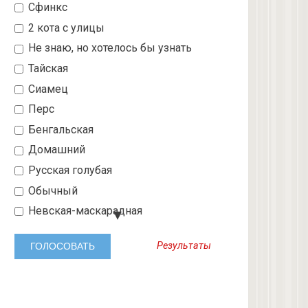
Сфинкс
2 кота с улицы
Не знаю, но хотелось бы узнать
Тайская
Сиамец
Перс
Бенгальская
Домашний
Русская голубая
Обычный
Невская-маскарадная
Шотландский вислоухий
Результаты
Абиссинская
3 с улицы
Бобтейл