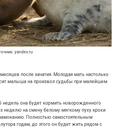
очник: yandex.ru
 месяцев после зачатия. Молодая мать настолько
росит малыша на произвол судьбы при малейшем
2,5 недель она будет кормить новорожденного
 неделю на смену белому мягкому пуху крохи
к намоканию. Полностью самостоятельным
утора годам, до этого он будет жить рядом с