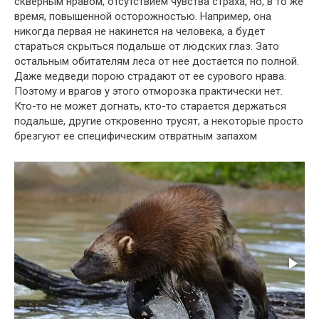
скверным нравом, отсутствием чувства страха, но, в то же
время, повышенной осторожностью. Например, она
никогда первая не накинется на человека, а будет
стараться скрыться подальше от людских глаз. Зато
остальным обитателям леса от нее достается по полной.
Даже медведи порою страдают от ее сурового нрава.
Поэтому и врагов у этого отморозка практически нет.
Кто-то не может догнать, кто-то старается держаться
подальше, другие откровенно трусят, а некоторые просто
брезгуют ее специфическим отвратным запахом