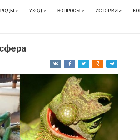
РОДЫ >
УХОД >
ВОПРОСЫ >
ИСТОРИИ >
КО
осфера