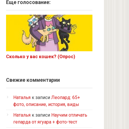
Ангорская
Еще голосование:
Курильский бобтейл
Рыжий
Экзот
6 с улицы
Корниш-рекс
Ориентал
Сколько у вас кошек? (Опрос)
Метис
Бурманская
Норвежская лесная
Свежие комментарии
на улице котенком подобрала
Кот и кошка с улицы
Наталья
к записи
Леопард: 65+
Нибелунг
фото, описание, история, виды
Европейская короткошерстная
Наталья
к записи
Научим отличать
Рэгдолл
гепарда от ягуара + фото-тест