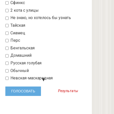
Сфинкс
2 кота с улицы
Не знаю, но хотелось бы узнать
Тайская
Сиамец
Перс
Бенгальская
Домашний
Русская голубая
Обычный
Невская-маскарадная
Шотландский вислоухий
Результаты
Абиссинская
3 с улицы
Бобтейл