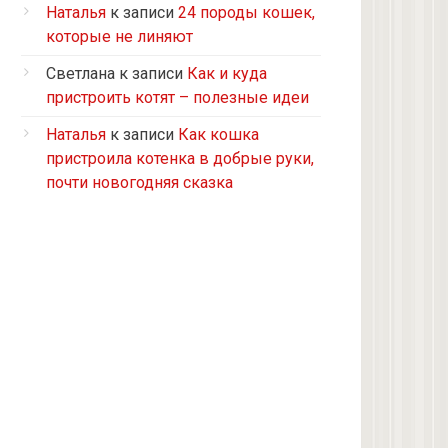
Турецкий ван
Наталья
к записи
24 породы кошек,
5 кошек и 2 кота, все с улицы, но
которые не линяют
теперь живут в доме
Светлана
к записи
Как и куда
2 кошки с улицы
пристроить котят – полезные идеи
Бомбейская
Наталья
к записи
Как кошка
Табби дворовая
пристроила котенка в добрые руки,
Из приюта
почти новогодняя сказка
Скоттиш-страйт
4 кота с улицы
Черепашка
Сноу-шу
Нет у меня кота, думаю купить
Черно-белая с улицы
Девон рекс
Черепаховая с улицы
нету(((((((((((((((((