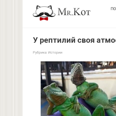
Перейти
ПО
к
контенту
У рептилий своя атм
Рубрика:
Истории