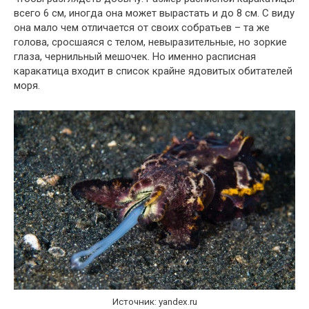
всего 6 см, иногда она может вырастать и до 8 см. С виду
она мало чем отличается от своих собратьев – та же
голова, сросшаяся с телом, невыразительные, но зоркие
глаза, чернильный мешочек. Но именно расписная
каракатица входит в список крайне ядовитых обитателей
моря.
Источник: yandex.ru