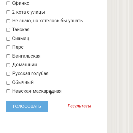
Сфинкс
2 кота с улицы
Не знаю, но хотелось бы узнать
Тайская
Сиамец
Перс
Бенгальская
Домашний
Русская голубая
Обычный
Невская-маскарадная
Шотландский вислоухий
Результаты
Абиссинская
3 с улицы
Бобтейл