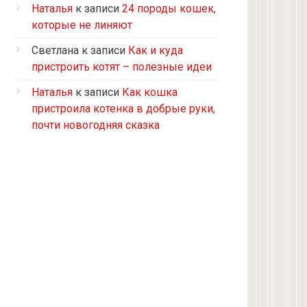
Турецкий ван
Наталья
к записи
24 породы кошек,
5 кошек и 2 кота, все с улицы, но
которые не линяют
теперь живут в доме
Светлана
к записи
Как и куда
2 кошки с улицы
пристроить котят – полезные идеи
Бомбейская
Наталья
к записи
Как кошка
Табби дворовая
пристроила котенка в добрые руки,
Из приюта
почти новогодняя сказка
Скоттиш-страйт
4 кота с улицы
Черепашка
Сноу-шу
Нет у меня кота, думаю купить
Черно-белая с улицы
Девон рекс
Черепаховая с улицы
нету(((((((((((((((((