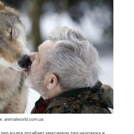
к: animalworld.com.ua
т лап волка погибает максимум два человека в