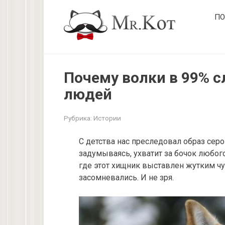
Перейти
ПО
к
контенту
Почему волки в 99% с
людей
Рубрика:
Истории
С детства нас преследовал образ серо
задумываясь, ухватит за бочок любого,
где этот хищник выставлен жутким чу
засомневались. И не зря.