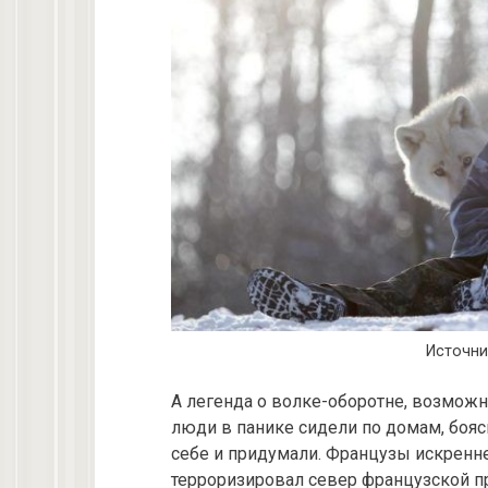
Источни
А легенда о волке-оборотне, возможн
люди в панике сидели по домам, бояс
себе и придумали. Французы искренне
терроризировал север французской п