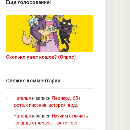
Ангорская
Еще голосование:
Курильский бобтейл
Рыжий
Экзот
6 с улицы
Корниш-рекс
Ориентал
Сколько у вас кошек? (Опрос)
Метис
Бурманская
Норвежская лесная
Свежие комментарии
на улице котенком подобрала
Кот и кошка с улицы
Наталья
к записи
Леопард: 65+
Нибелунг
фото, описание, история, виды
Европейская короткошерстная
Наталья
к записи
Научим отличать
Рэгдолл
гепарда от ягуара + фото-тест