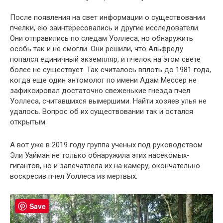
После появления на свет информации о существовании
пчелки, ею заинтересовались и другие исследователи.
Они отправились по следам Уоллеса, но обнаружить
особь так и не смогли. Они решили, что Альфреду
попался единичный экземпляр, и пчелок на этом свете
более не существует. Так считалось вплоть до 1981 года,
когда еще один энтомолог по имени Адам Мессер не
зафиксировал достаточно свеженькие гнезда пчел
Уоллеса, считавшихся вымершими. Найти хозяев улья не
удалось. Вопрос об их существовании так и остался
открытым.
А вот уже в 2019 году группа ученых под руководством
Эли Уайман не только обнаружила этих насекомых-
гигантов, но и запечатлела их на камеру, окончательно
воскресив пчел Уоллеса из мертвых.
Save