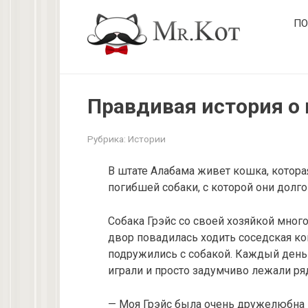
Перейти
ПО
к
контенту
Правдивая история о
Рубрика:
Истории
В штате Алабама живет кошка, котора
погибшей собаки, с которой они долго
Собака Грэйс со своей хозяйкой много
двор повадилась ходить соседская ко
подружились с собакой. Каждый ден
играли и просто задумчиво лежали ря
— Моя Грэйс была очень дружелюбна