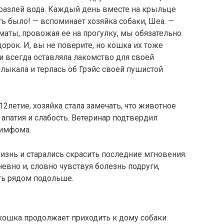
 разлей вода. Каждый день вместе на крыльце
ть было! — вспоминает хозяйка собаки, Шеа. —
ты, провожая ее на прогулку, мы обязательно
рок. И, вы не поверите, но кошка их тоже
 и всегда оставляла лакомство для своей
рлыкала и терлась об Грэйс своей пушистой
12летие, хозяйка стала замечать, что животное
 апатия и слабость. Ветеринар подтвердил
Лимфома.
изнь и старались скрасить последние мгновения.
вно и, словно чувствуя болезнь подруги,
ть рядом подольше.
о кошка продолжает приходить к дому собаки.