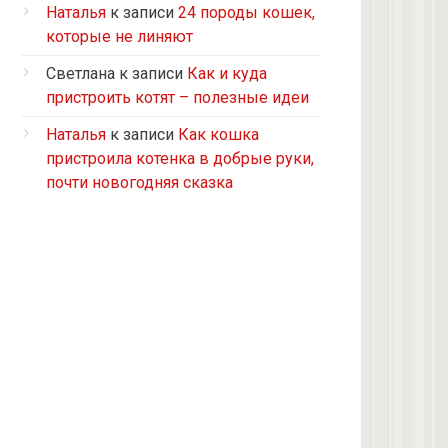
Турецкий ван
Наталья
к записи
24 породы кошек,
5 кошек и 2 кота, все с улицы, но
которые не линяют
теперь живут в доме
Светлана
к записи
Как и куда
2 кошки с улицы
пристроить котят – полезные идеи
Бомбейская
Наталья
к записи
Как кошка
Табби дворовая
пристроила котенка в добрые руки,
Из приюта
почти новогодняя сказка
Скоттиш-страйт
4 кота с улицы
Черепашка
Сноу-шу
Нет у меня кота, думаю купить
Черно-белая с улицы
Девон рекс
Черепаховая с улицы
нету(((((((((((((((((