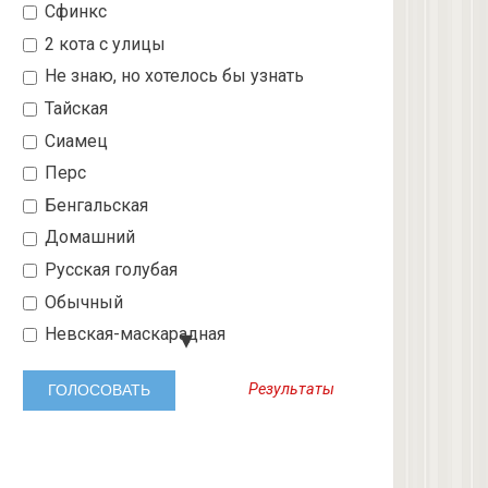
Сфинкс
2 кота с улицы
Не знаю, но хотелось бы узнать
Тайская
Сиамец
Перс
Бенгальская
Домашний
Русская голубая
Обычный
Невская-маскарадная
Шотландский вислоухий
Результаты
Абиссинская
3 с улицы
Бобтейл