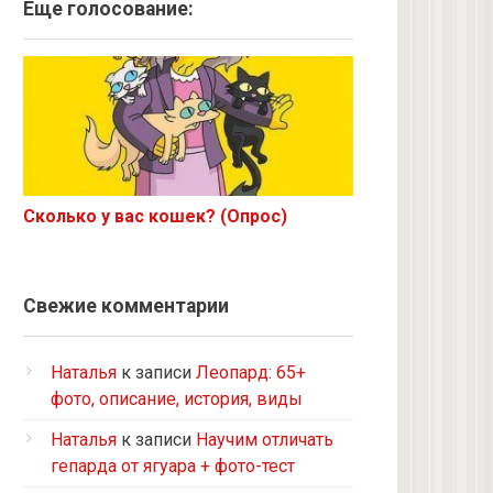
Ангорская
Еще голосование:
Курильский бобтейл
Рыжий
Экзот
6 с улицы
Корниш-рекс
Ориентал
Сколько у вас кошек? (Опрос)
Метис
Бурманская
Норвежская лесная
Свежие комментарии
на улице котенком подобрала
Кот и кошка с улицы
Наталья
к записи
Леопард: 65+
Нибелунг
фото, описание, история, виды
Европейская короткошерстная
Наталья
к записи
Научим отличать
Рэгдолл
гепарда от ягуара + фото-тест