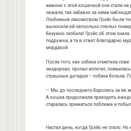
именно с этой кошечкой они стали не
лежали, так забавно за ними наблюда
Любимым лакомством Грэйс были тома
выносили ей несколько спелых помидо
безумно любила! Грэйс об этом знала
подружки, а та в ответ благодарно му
мордахой.
После того, как собака отметила сове 
нездорово: пропал аппетит, появилась
страшные догадки – собака больна. 
— Мы до последнего боролись за ее ж
А кошка продолжала приходить ежедне
старалась прижаться поближе и побы
Настал день, когда Грэйс не стало. Н