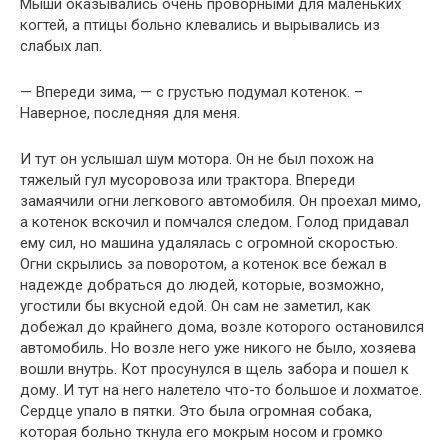
Мыши оказывались очень проворными для маленьких
когтей, а птицы больно клевались и вырывались из
слабых лап.
— Впереди зима, — с грустью подумал котенок. –
Наверное, последняя для меня.
И тут он услышал шум мотора. Он не был похож на
тяжелый гул мусоровоза или трактора. Впереди
замаячили огни легкового автомобиля. Он проехал мимо,
а котенок вскочил и помчался следом. Голод придавал
ему сил, но машина удалялась с огромной скоростью.
Огни скрылись за поворотом, а котенок все бежал в
надежде добраться до людей, которые, возможно,
угостили бы вкусной едой. Он сам не заметил, как
добежал до крайнего дома, возле которого остановился
автомобиль. Но возле него уже никого не было, хозяева
вошли внутрь. Кот просунулся в щель забора и пошел к
дому. И тут на него налетело что-то большое и лохматое.
Сердце упало в пятки. Это была огромная собака,
которая больно ткнула его мокрым носом и громко