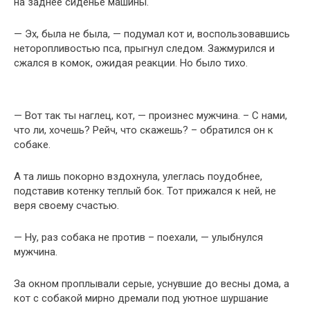
на заднее сиденье машины.
— Эх, была не была, — подумал кот и, воспользовавшись
неторопливостью пса, прыгнул следом. Зажмурился и
сжался в комок, ожидая реакции. Но было тихо.
— Вот так ты наглец, кот, — произнес мужчина. – С нами,
что ли, хочешь? Рейч, что скажешь? – обратился он к
собаке.
А та лишь покорно вздохнула, улеглась поудобнее,
подставив котенку теплый бок. Тот прижался к ней, не
веря своему счастью.
— Ну, раз собака не против – поехали, — улыбнулся
мужчина.
За окном проплывали серые, уснувшие до весны дома, а
кот с собакой мирно дремали под уютное шуршание