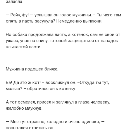
залаяла.
— Рейч, фу! — услышал он голос мужчины. – Ты чего там
опять в пасть засунула? Немедленно выплюни.
Но собака продолжала лаять, а котенок, сам не свой от
ужаса, упал на спину, готовый защищаться от нападок
клыкастой пасти.
Мужчина подошел ближе.
Ба! Да это ж кот! – воскликнул он. –Откуда ты тут,
малыш? – обратился он к котенку.
А тот осмелел, присел и заглянул в глаза человеку,
жалобно мяукнув.
— Мне тут страшно, холодно и очень одиноко, —
попытался ответить он.