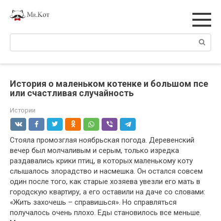
Перейти
к
контенту
Поиск:
История о маленьком котенке и большом псе
или счастливая случайность
Истории
Стояла промозглая ноябрьская погода. Деревенский
вечер был молчаливым и серым, только изредка
раздавались крики птиц, в которых маленькому коту
слышалось злорадство и насмешка. Он остался совсем
один после того, как старые хозяева увезли его мать в
городскую квартиру, а его оставили на даче со словами:
«Жить захочешь – справишься». Но справляться
получалось очень плохо. Еды становилось все меньше.