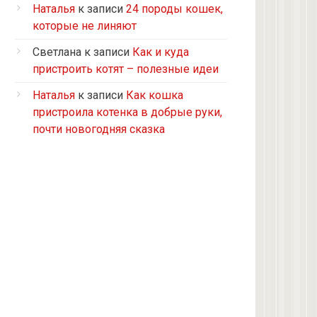
Турецкий ван
Наталья
к записи
24 породы кошек,
5 кошек и 2 кота, все с улицы, но
которые не линяют
теперь живут в доме
Светлана
к записи
Как и куда
2 кошки с улицы
пристроить котят – полезные идеи
Бомбейская
Наталья
к записи
Как кошка
Табби дворовая
пристроила котенка в добрые руки,
Из приюта
почти новогодняя сказка
Скоттиш-страйт
4 кота с улицы
Черепашка
Сноу-шу
Нет у меня кота, думаю купить
Черно-белая с улицы
Девон рекс
Черепаховая с улицы
нету(((((((((((((((((