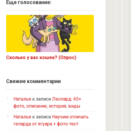
Ангорская
Еще голосование:
Курильский бобтейл
Рыжий
Экзот
6 с улицы
Корниш-рекс
Ориентал
Сколько у вас кошек? (Опрос)
Метис
Бурманская
Норвежская лесная
Свежие комментарии
на улице котенком подобрала
Кот и кошка с улицы
Наталья
к записи
Леопард: 65+
Нибелунг
фото, описание, история, виды
Европейская короткошерстная
Наталья
к записи
Научим отличать
Рэгдолл
гепарда от ягуара + фото-тест