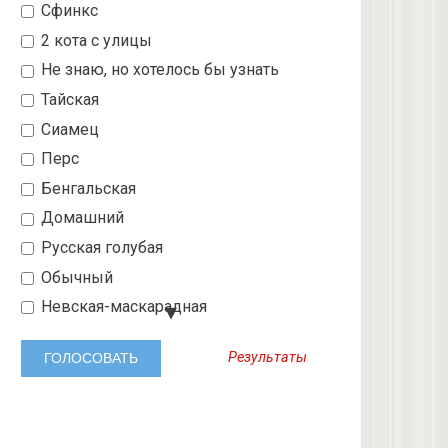
Сфинкс
2 кота с улицы
Не знаю, но хотелось бы узнать
Тайская
Сиамец
Перс
Бенгальская
Домашний
Русская голубая
Обычный
Невская-маскарадная
Шотландский вислоухий
Результаты
Абиссинская
3 с улицы
Бобтейл