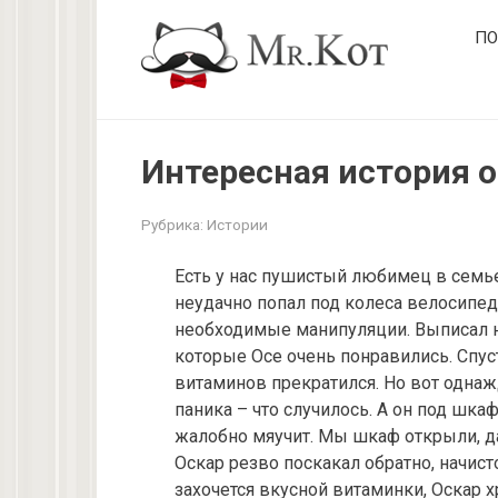
Перейти
ПО
к
контенту
Интересная история о
Рубрика:
Истории
Есть у нас пушистый любимец в семье
неудачно попал под колеса велосипед
необходимые манипуляции. Выписал н
которые Осе очень понравились. Спус
витаминов прекратился. Но вот однаж
паника – что случилось. А он под шка
жалобно мяучит. Мы шкаф открыли, да
Оскар резво поскакал обратно, начисто
захочется вкусной витаминки, Оскар х