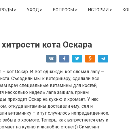
РОДЫ >
УХОД >
ВОПРОСЫ >
ИСТОРИИ >
КО
 хитрости кота Оскара
 – кот Оскар. И вот однажды кот сломал лапу –
иста. Съездили мы к ветеринару, сделали все
ам врач специальные витамины для костей,
тя несколько недель лапа зажила, прием
ды приходит Оскар на кухню и хромает. У нас
фом, откуда витамины доставали ему, сел и
ли витаминку – и тут случилось непредвиденное,
 забыв о хромоте. Теперь, как взгрустнётся ему и
ромает на кухню и жалобно стонет)) Симулянт