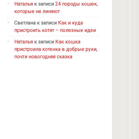
Турецкий ван
Наталья
к записи
24 породы кошек,
5 кошек и 2 кота, все с улицы, но
которые не линяют
теперь живут в доме
Светлана
к записи
Как и куда
2 кошки с улицы
пристроить котят – полезные идеи
Бомбейская
Наталья
к записи
Как кошка
Табби дворовая
пристроила котенка в добрые руки,
Из приюта
почти новогодняя сказка
Скоттиш-страйт
4 кота с улицы
Черепашка
Сноу-шу
Нет у меня кота, думаю купить
Черно-белая с улицы
Девон рекс
Черепаховая с улицы
нету(((((((((((((((((