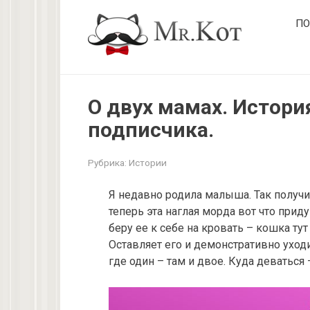
Перейти
ПО
к
контенту
О двух мамах. Истори
подписчика.
Рубрика:
Истории
Я недавно родила малыша. Так получил
теперь эта наглая морда вот что приду
беру ее к себе на кровать – кошка тут
Оставляет его и демонстративно уход
где один – там и двое. Куда деваться