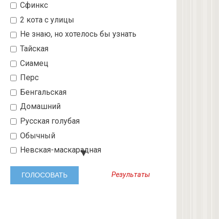
Сфинкс
2 кота с улицы
Не знаю, но хотелось бы узнать
Тайская
Сиамец
Перс
Бенгальская
Домашний
Русская голубая
Обычный
Невская-маскарадная
Шотландский вислоухий
Результаты
Абиссинская
3 с улицы
Бобтейл