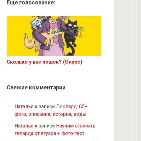
Ангорская
Еще голосование:
Курильский бобтейл
Рыжий
Экзот
6 с улицы
Корниш-рекс
Ориентал
Сколько у вас кошек? (Опрос)
Метис
Бурманская
Норвежская лесная
Свежие комментарии
на улице котенком подобрала
Кот и кошка с улицы
Наталья
к записи
Леопард: 65+
Нибелунг
фото, описание, история, виды
Европейская короткошерстная
Наталья
к записи
Научим отличать
Рэгдолл
гепарда от ягуара + фото-тест