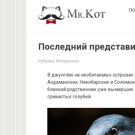
Перейти
ПО
к
контенту
Последний представи
Рубрика:
Интересное
В джунглях на необитаемых островах 
Андаманских, Никобарских и Соломон
близкий родственник уже вымерших п
гривистых голубей.