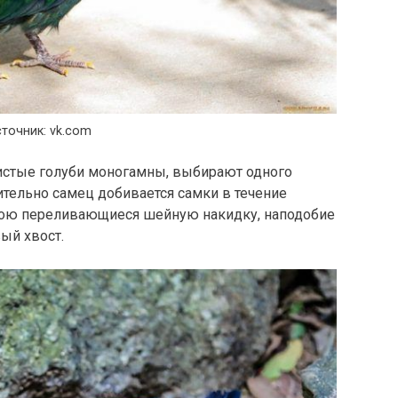
точник: vk.com
истые голуби моногамны, выбирают одного
ительно самец добивается самки в течение
свою переливающиеся шейную накидку, наподобие
ый хвост.