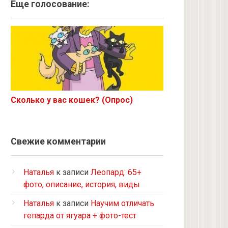
Ангорская
Еще голосование:
Курильский бобтейл
Рыжий
Экзот
6 с улицы
Корниш-рекс
Ориентал
Сколько у вас кошек? (Опрос)
Метис
Бурманская
Норвежская лесная
Свежие комментарии
на улице котенком подобрала
Кот и кошка с улицы
Наталья
к записи
Леопард: 65+
Нибелунг
фото, описание, история, виды
Европейская короткошерстная
Наталья
к записи
Научим отличать
Рэгдолл
гепарда от ягуара + фото-тест