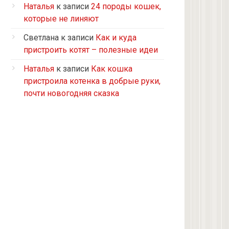
Турецкий ван
Наталья
к записи
24 породы кошек,
5 кошек и 2 кота, все с улицы, но
которые не линяют
теперь живут в доме
Светлана
к записи
Как и куда
2 кошки с улицы
пристроить котят – полезные идеи
Бомбейская
Наталья
к записи
Как кошка
Табби дворовая
пристроила котенка в добрые руки,
Из приюта
почти новогодняя сказка
Скоттиш-страйт
4 кота с улицы
Черепашка
Сноу-шу
Нет у меня кота, думаю купить
Черно-белая с улицы
Девон рекс
Черепаховая с улицы
нету(((((((((((((((((