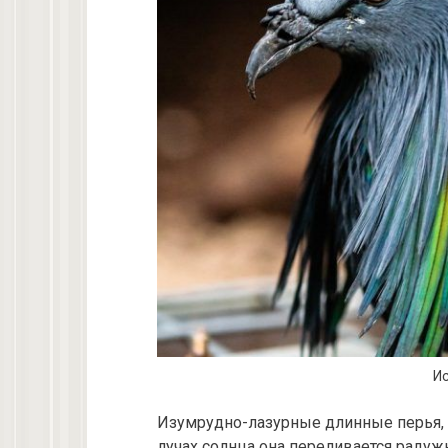
Ис
Изумрудно-лазурные длинные перья, 
лучах солнца она переливается раду