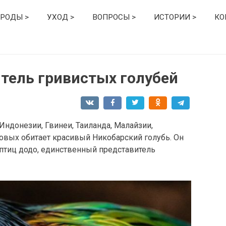
РОДЫ >
УХОД >
ВОПРОСЫ >
ИСТОРИИ >
КО
тель гривистых голубей
Индонезии, Гвинеи, Таиланда, Малайзии,
овых обитает красивый Никобарский голубь. Он
тиц додо, единственный представитель