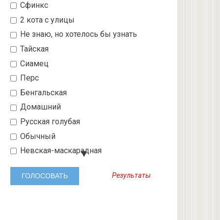
Сфинкс
2 кота с улицы
Не знаю, но хотелось бы узнать
Тайская
Сиамец
Перс
Бенгальская
Домашний
Русская голубая
Обычный
Невская-маскарадная
Шотландский вислоухий
Результаты
Абиссинская
3 с улицы
Бобтейл