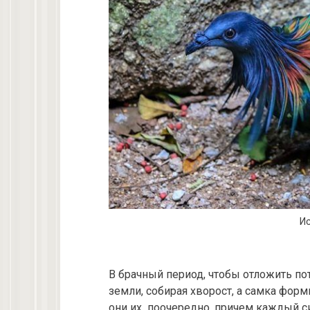
Ис
В брачный период, чтобы отложить по
земли, собирая хворост, а самка фор
они их поочередно, причем каждый си