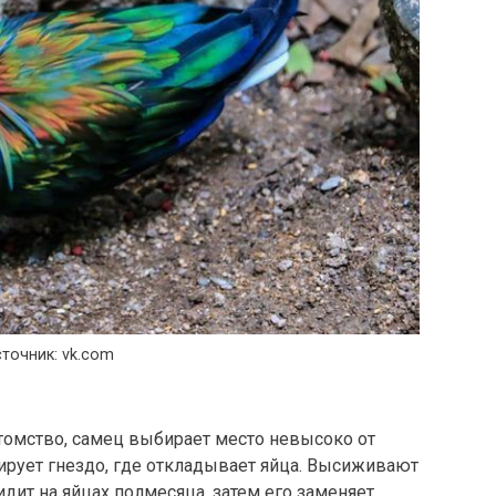
точник: vk.com
томство, самец выбирает место невысоко от
мирует гнездо, где откладывает яйца. Высиживают
дит на яйцах полмесяца, затем его заменяет