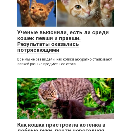
0
Ученые выяснили, есть ли среди
кошек левши и правши.
Результаты оказались
потрясающими
Все мы не раз видели, как котики аккуратно сталкивают
лапкой разные предметы со стола,
2
Как кошка пристроила котенка в
добрые руки, почти новогодняя