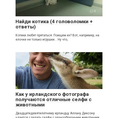
0
Найди котика (4 головоломки +
ответы)
Котики любят прятаться. Поищем их? Вот, например, на
елочке не только игрушки… Ну что,
0
Как у ирландского фотографа
получаются отличные селфи с
животными
Двадцатидевятилетнему ирландцу Аллану Диксону
удается сделать селфи с разнообразными животными,