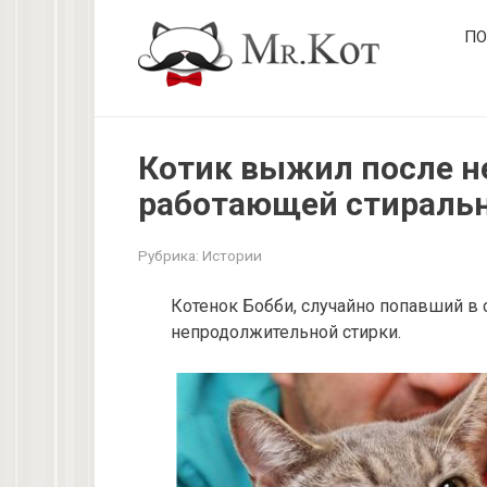
Перейти
ПО
к
контенту
Котик выжил после н
работающей стираль
Рубрика:
Истории
Котенок Бобби, случайно попавший в
непродолжительной стирки.