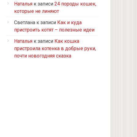
Турецкий ван
Наталья
к записи
24 породы кошек,
5 кошек и 2 кота, все с улицы, но
которые не линяют
теперь живут в доме
Светлана
к записи
Как и куда
2 кошки с улицы
пристроить котят – полезные идеи
Бомбейская
Наталья
к записи
Как кошка
Табби дворовая
пристроила котенка в добрые руки,
Из приюта
почти новогодняя сказка
Скоттиш-страйт
4 кота с улицы
Черепашка
Сноу-шу
Нет у меня кота, думаю купить
Черно-белая с улицы
Девон рекс
Черепаховая с улицы
нету(((((((((((((((((