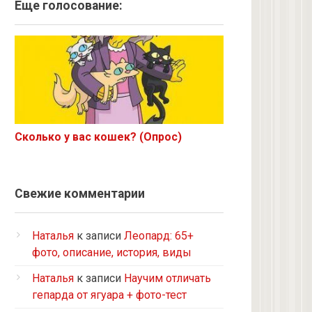
Ангорская
Еще голосование:
Курильский бобтейл
Рыжий
Экзот
6 с улицы
Корниш-рекс
Ориентал
Сколько у вас кошек? (Опрос)
Метис
Бурманская
Норвежская лесная
Свежие комментарии
на улице котенком подобрала
Кот и кошка с улицы
Наталья
к записи
Леопард: 65+
Нибелунг
фото, описание, история, виды
Европейская короткошерстная
Наталья
к записи
Научим отличать
Рэгдолл
гепарда от ягуара + фото-тест