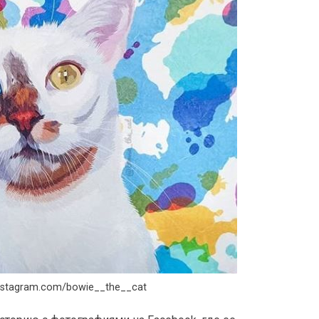
nstagram.com/bowie__the__cat