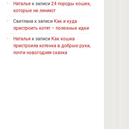
Турецкий ван
Наталья
к записи
24 породы кошек,
5 кошек и 2 кота, все с улицы, но
которые не линяют
теперь живут в доме
Светлана
к записи
Как и куда
2 кошки с улицы
пристроить котят – полезные идеи
Бомбейская
Наталья
к записи
Как кошка
Табби дворовая
пристроила котенка в добрые руки,
Из приюта
почти новогодняя сказка
Скоттиш-страйт
4 кота с улицы
Черепашка
Сноу-шу
Нет у меня кота, думаю купить
Черно-белая с улицы
Девон рекс
Черепаховая с улицы
нету(((((((((((((((((