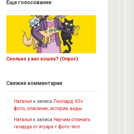
Ангорская
Еще голосование:
Курильский бобтейл
Рыжий
Экзот
6 с улицы
Корниш-рекс
Ориентал
Сколько у вас кошек? (Опрос)
Метис
Бурманская
Норвежская лесная
Свежие комментарии
на улице котенком подобрала
Кот и кошка с улицы
Наталья
к записи
Леопард: 65+
Нибелунг
фото, описание, история, виды
Европейская короткошерстная
Наталья
к записи
Научим отличать
Рэгдолл
гепарда от ягуара + фото-тест