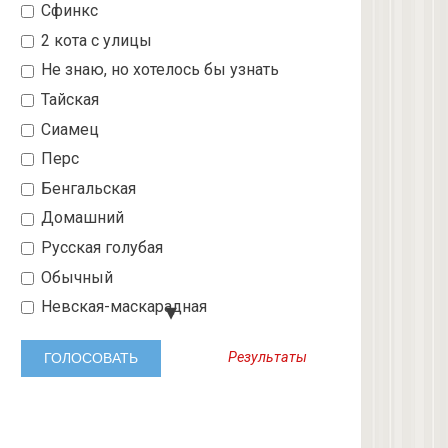
Сфинкс
2 кота с улицы
Не знаю, но хотелось бы узнать
Тайская
Сиамец
Перс
Бенгальская
Домашний
Русская голубая
Обычный
Невская-маскарадная
Шотландский вислоухий
Результаты
Абиссинская
3 с улицы
Бобтейл