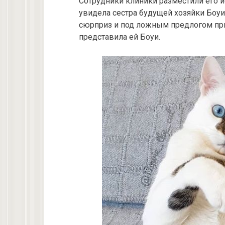
Сотрудники клиники разместили его и
увидела сестра будущей хозяйки Боу
сюрприз и под ложным предлогом приг
представила ей Боуи.