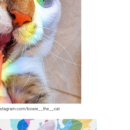
nstagram.com/bowie__the__cat