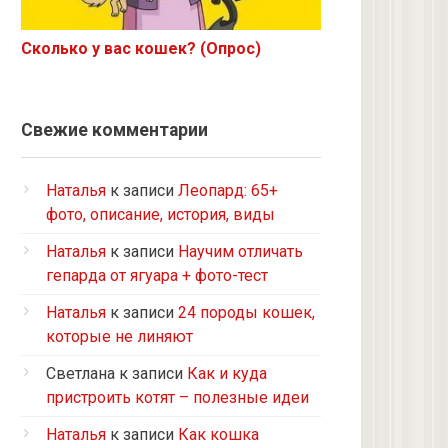
Корниш-рекс
Ориентал
Сколько у вас кошек? (Опрос)
Метис
Бурманская
Норвежская лесная
Свежие комментарии
на улице котенком подобрала
Кот и кошка с улицы
Наталья
к записи
Леопард: 65+
Нибелунг
фото, описание, история, виды
Европейская короткошерстная
Наталья
к записи
Научим отличать
Рэгдолл
гепарда от ягуара + фото-тест
Турецкий ван
Наталья
к записи
24 породы кошек,
5 кошек и 2 кота, все с улицы, но
которые не линяют
теперь живут в доме
Светлана
к записи
Как и куда
2 кошки с улицы
пристроить котят – полезные идеи
Бомбейская
Наталья
к записи
Как кошка
Табби дворовая