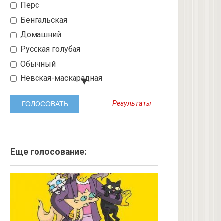
Перс
Бенгальская
Домашний
Русская голубая
Обычный
Невская-маскарадная
Шотландский вислоухий
Результаты
Абиссинская
3 с улицы
Бобтейл
Ангорская
Еще голосование:
Курильский бобтейл
Рыжий
Экзот
6 с улицы