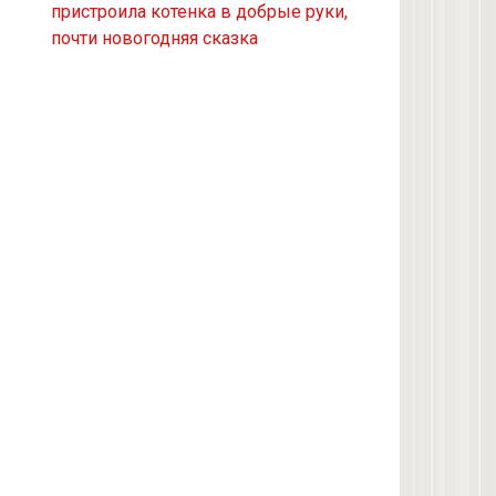
пристроила котенка в добрые руки,
Из приюта
почти новогодняя сказка
Скоттиш-страйт
4 кота с улицы
Черепашка
Сноу-шу
Нет у меня кота, думаю купить
Черно-белая с улицы
Девон рекс
Черепаховая с улицы
нету(((((((((((((((((
Как тот кот в этой статье в первой
картинке
Помойно-розыскная
Као-мани
3 кошки с улицы