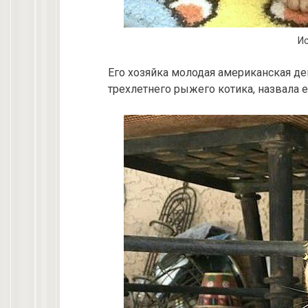
Ис
Его хозяйка молодая американская де
трехлетнего рыжего котика, назвала е