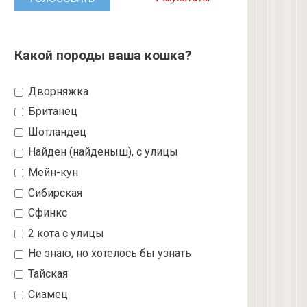
Какой породы ваша кошка?
Дворняжка
Британец
Шотландец
Найден (найденыш), с улицы
Мейн-кун
Сибирская
Сфинкс
2 кота с улицы
Не знаю, но хотелось бы узнать
Тайская
Сиамец