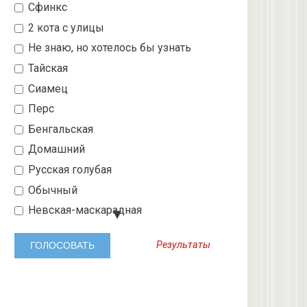
Сфинкс
2 кота с улицы
Не знаю, но хотелось бы узнать
Тайская
Сиамец
Перс
Бенгальская
Домашний
Русская голубая
Обычный
Невская-маскарадная
Шотландский вислоухий
Результаты
Абиссинская
3 с улицы
Бобтейл