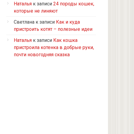
Турецкий ван
Наталья
к записи
24 породы кошек,
5 кошек и 2 кота, все с улицы, но
которые не линяют
теперь живут в доме
Светлана
к записи
Как и куда
2 кошки с улицы
пристроить котят – полезные идеи
Бомбейская
Наталья
к записи
Как кошка
Табби дворовая
пристроила котенка в добрые руки,
Из приюта
почти новогодняя сказка
Скоттиш-страйт
4 кота с улицы
Черепашка
Сноу-шу
Нет у меня кота, думаю купить
Черно-белая с улицы
Девон рекс
Черепаховая с улицы
нету(((((((((((((((((