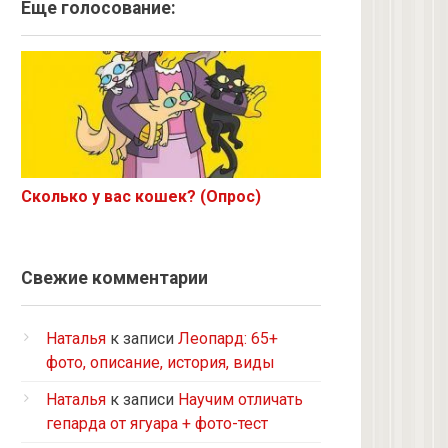
Ангорская
Еще голосование:
Курильский бобтейл
Рыжий
Экзот
6 с улицы
Корниш-рекс
Ориентал
Сколько у вас кошек? (Опрос)
Метис
Бурманская
Норвежская лесная
Свежие комментарии
на улице котенком подобрала
Кот и кошка с улицы
Наталья
к записи
Леопард: 65+
Нибелунг
фото, описание, история, виды
Европейская короткошерстная
Наталья
к записи
Научим отличать
Рэгдолл
гепарда от ягуара + фото-тест