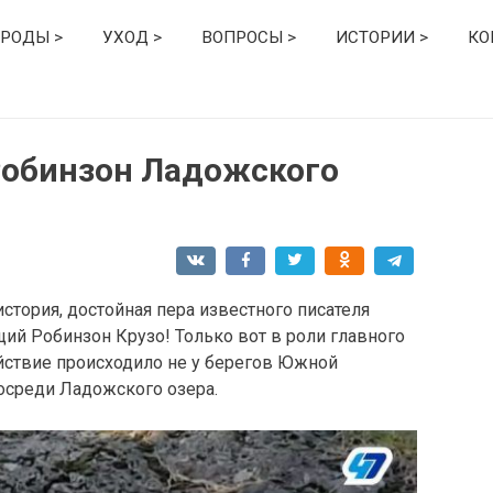
РОДЫ >
УХОД >
ВОПРОСЫ >
ИСТОРИИ >
КО
Робинзон Ладожского
стория, достойная пера известного писателя
ий Робинзон Крузо! Только вот в роли главного
йствие происходило не у берегов Южной
осреди Ладожского озера.