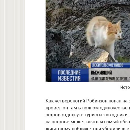
Исто
Как четвероногий Робинзон попал на эт
провел он там в полном одиночестве 
остров отдохнуть туристы-походники.
на острове может взяться самый обы
животному поближе, они убедились в