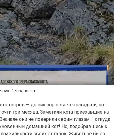
чник: 47channel.ru
от остров — до сих пор остается загадкой, но
почти три месяца. Заметили кота приехавшие на
 Вначале они не поверили своим глазам – откуда
кновенный домашний кот! Но, подобравшись к
 правильности своих догадок. Животное было