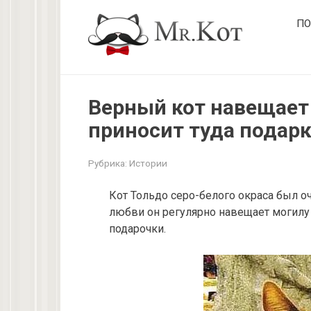
Перейти
ПО
к
контенту
Верный кот навещает
приносит туда подар
Рубрика:
Истории
Кот Тольдо серо-белого окраса был оч
любви он регулярно навещает могилу
подарочки.