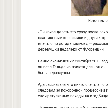
Источник: co
«Он начал делать это сразу после похо
пластиковые стаканчики и другие ст
вначале не догадывались», — расска
деревушки недалеко от Флоренции.
Ренцо скончался 22 сентября 2011 года
он взял Тольдо из приюта для кошек, 
были неразлучны.
Ада рассказала, что никто сначала не 
следовал за похоронной процессией И
свои регулярные походы на кладбище
«Иногда он ходит со мной, а иногда од