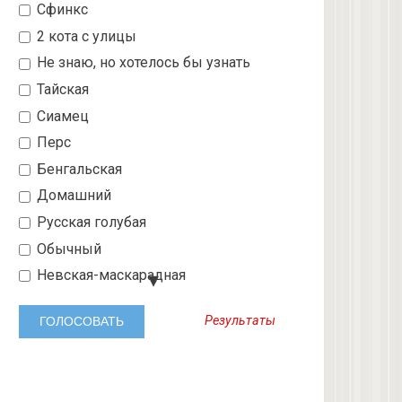
Сфинкс
2 кота с улицы
Не знаю, но хотелось бы узнать
Тайская
Сиамец
Перс
Бенгальская
Домашний
Русская голубая
Обычный
Невская-маскарадная
Шотландский вислоухий
Результаты
Абиссинская
3 с улицы
Бобтейл