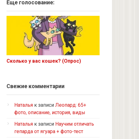
Ангорская
Еще голосование:
Курильский бобтейл
Рыжий
Экзот
6 с улицы
Корниш-рекс
Ориентал
Сколько у вас кошек? (Опрос)
Метис
Бурманская
Норвежская лесная
Свежие комментарии
на улице котенком подобрала
Кот и кошка с улицы
Наталья
к записи
Леопард: 65+
Нибелунг
фото, описание, история, виды
Европейская короткошерстная
Наталья
к записи
Научим отличать
Рэгдолл
гепарда от ягуара + фото-тест