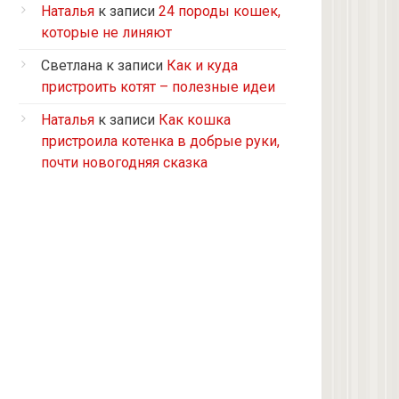
Турецкий ван
Наталья
к записи
24 породы кошек,
5 кошек и 2 кота, все с улицы, но
которые не линяют
теперь живут в доме
Светлана
к записи
Как и куда
2 кошки с улицы
пристроить котят – полезные идеи
Бомбейская
Наталья
к записи
Как кошка
Табби дворовая
пристроила котенка в добрые руки,
Из приюта
почти новогодняя сказка
Скоттиш-страйт
4 кота с улицы
Черепашка
Сноу-шу
Нет у меня кота, думаю купить
Черно-белая с улицы
Девон рекс
Черепаховая с улицы
нету(((((((((((((((((