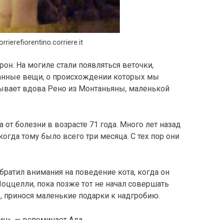
rrierefiorentino.corriere.it
рон. На могиле стали появляться веточки,
ранные вещи, о происхождении которых мы
зывает вдова Рено из Монтаньяны, маленькой
 от болезни в возрасте 71 года. Много лет назад
когда тому было всего три месяца. С тех пор они
обратил внимания на поведение кота, когда он
оццелли, пока позже тот не начал совершать
, принося маленькие подарки к надгробию.
ин», — вспоминает Ада.