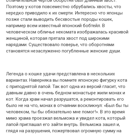
отличительной чертой оборотня был длинный хвост.
Поэтому у котов повсеместно обрубались хвосты, что
нередко приводило к их смерти. Интересно что японцы
позже стали выводить бесхвостые породы кошек,
например всем известный японский бобтейл. В
человеческом обличье некомата изображалась красивой
женщиной, которая прятала хвост под широкими
нарядами. Существовало поверье, что оборотнями
становятся незаслуженно погубленные женские души.
Легенда о кошке удачи представлена в нескольких
вариантах. Наверняка вы помните японскую фигурку кота
с приподнятой лапой. Так вот одна из версий гласит, что
давным давно в очень бедном монастыре жили монах и
кот. Когда храм начал разрушатся, а ремонтировать его
было не на что, монах в отчаянии воскликнул: «Был бы ты
человеком, ты бы обязательно мне помог!». В это время
мимо храма проезжал вельможа и увидел кота, который
лапой приглашал его зайти внутрь. Вельможа зашел и,
глядя на разрушения, пожертвовал огромную сумму на