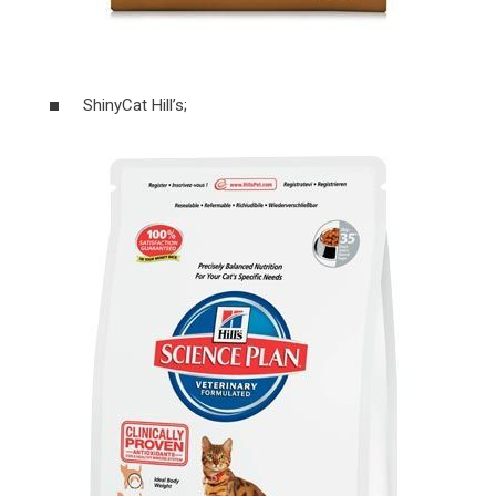
ShinyCat Hill’s;