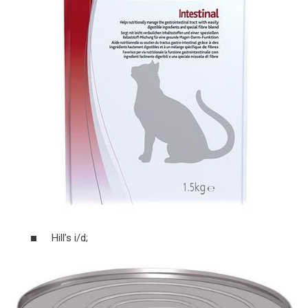
Hill’s i/d;