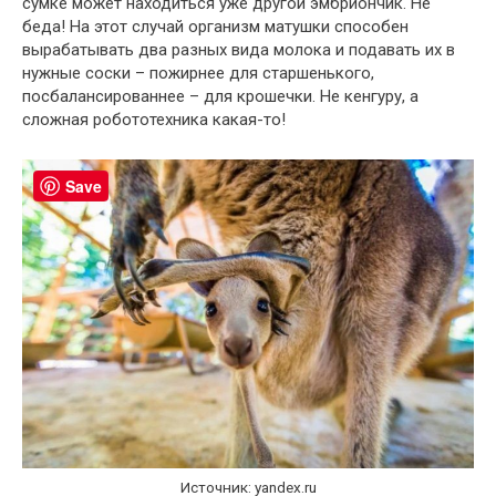
сумке может находиться уже другой эмбриончик. Не
беда! На этот случай организм матушки способен
вырабатывать два разных вида молока и подавать их в
нужные соски – пожирнее для старшенького,
посбалансированнее – для крошечки. Не кенгуру, а
сложная робототехника какая-то!
Save
Источник: yandex.ru