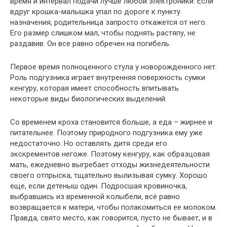
время и интервал подачи лучше любой электроники. Если
вдруг крошка-малышка упал по дороге к пункту
назначения, родительница запросто откажется от него.
Его размер слишком мал, чтобы поднять растяпу, не
раздавив. Он все равно обречен на погибель.
Первое время полноценного стула у новорожденного нет.
Роль подгузника играет внутренняя поверхность сумки
кенгуру, которая имеет способность впитывать
некоторые виды биологических выделений.
Со временем кроха становится больше, а еда – жирнее и
питательнее. Поэтому природного подгузника ему уже
недостаточно. Но оставлять дитя среди его
экскрементов негоже. Поэтому кенгуру, как образцовая
мать, ежедневно выгребает отходы жизнедеятельности
своего отпрыска, тщательно вылизывая сумку. Хорошо
еще, если детеныш один. Подросшая кровиночка,
выбравшись из временной колыбели, всё равно
возвращается к матери, чтобы полакомиться ее молоком.
Правда, свято место, как говорится, пусто не бывает, и в