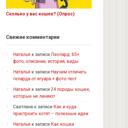
Корниш-рекс
Ориентал
Сколько у вас кошек? (Опрос)
Метис
Бурманская
Норвежская лесная
Свежие комментарии
на улице котенком подобрала
Кот и кошка с улицы
Наталья
к записи
Леопард: 65+
Нибелунг
фото, описание, история, виды
Европейская короткошерстная
Наталья
к записи
Научим отличать
Рэгдолл
гепарда от ягуара + фото-тест
Турецкий ван
Наталья
к записи
24 породы кошек,
5 кошек и 2 кота, все с улицы, но
которые не линяют
теперь живут в доме
Светлана
к записи
Как и куда
2 кошки с улицы
пристроить котят – полезные идеи
Бомбейская
Наталья
к записи
Как кошка
Табби дворовая