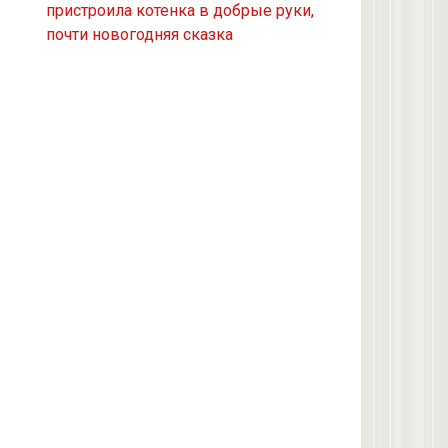
пристроила котенка в добрые руки,
Из приюта
почти новогодняя сказка
Скоттиш-страйт
4 кота с улицы
Черепашка
Сноу-шу
Нет у меня кота, думаю купить
Черно-белая с улицы
Девон рекс
Черепаховая с улицы
нету(((((((((((((((((
Как тот кот в этой статье в первой
картинке
Помойно-розыскная
Као-мани
3 кошки с улицы