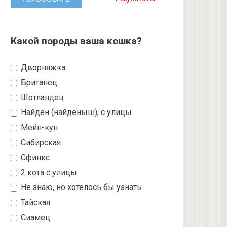
Какой породы ваша кошка?
Дворняжка
Британец
Шотландец
Найден (найденыш), с улицы
Мейн-кун
Сибирская
Сфинкс
2 кота с улицы
Не знаю, но хотелось бы узнать
Тайская
Сиамец