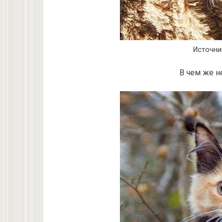
Источни
В чем же н