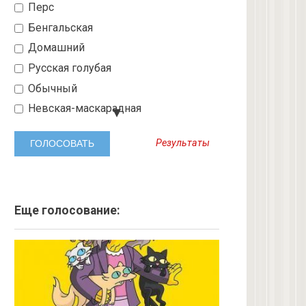
Перс
Бенгальская
Домашний
Русская голубая
Обычный
Невская-маскарадная
Шотландский вислоухий
Результаты
Абиссинская
3 с улицы
Бобтейл
Ангорская
Еще голосование:
Курильский бобтейл
Рыжий
Экзот
6 с улицы