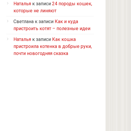
Турецкий ван
Наталья
к записи
24 породы кошек,
5 кошек и 2 кота, все с улицы, но
которые не линяют
теперь живут в доме
Светлана
к записи
Как и куда
2 кошки с улицы
пристроить котят – полезные идеи
Бомбейская
Наталья
к записи
Как кошка
Табби дворовая
пристроила котенка в добрые руки,
Из приюта
почти новогодняя сказка
Скоттиш-страйт
4 кота с улицы
Черепашка
Сноу-шу
Нет у меня кота, думаю купить
Черно-белая с улицы
Девон рекс
Черепаховая с улицы
нету(((((((((((((((((