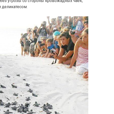
 без угрозы со стороны кровожадных чаек,
 деликатесом.