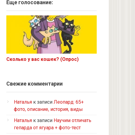
Ангорская
Еще голосование:
Курильский бобтейл
Рыжий
Экзот
6 с улицы
Корниш-рекс
Ориентал
Сколько у вас кошек? (Опрос)
Метис
Бурманская
Норвежская лесная
Свежие комментарии
на улице котенком подобрала
Кот и кошка с улицы
Наталья
к записи
Леопард: 65+
Нибелунг
фото, описание, история, виды
Европейская короткошерстная
Наталья
к записи
Научим отличать
Рэгдолл
гепарда от ягуара + фото-тест