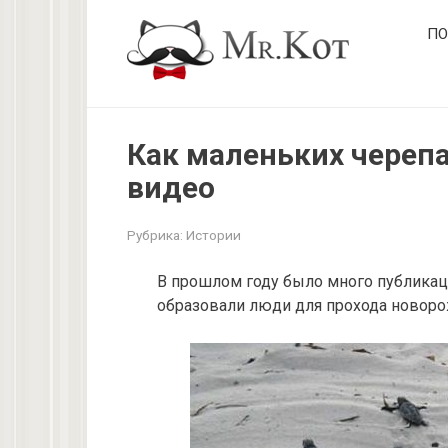
Перейти
ПО
к
контенту
Как маленьких череп
видео
Рубрика:
Истории
В прошлом году было много публикац
образовали люди для прохода новор