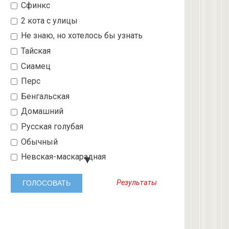
Сфинкс
2 кота с улицы
Не знаю, но хотелось бы узнать
Тайская
Сиамец
Перс
Бенгальская
Домашний
Русская голубая
Обычный
Невская-маскарадная
Шотландский вислоухий
Результаты
Абиссинская
3 с улицы
Бобтейл