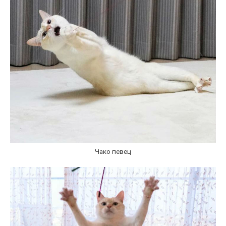
Чако певец