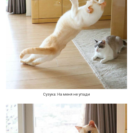
Сузука: На меня не упади