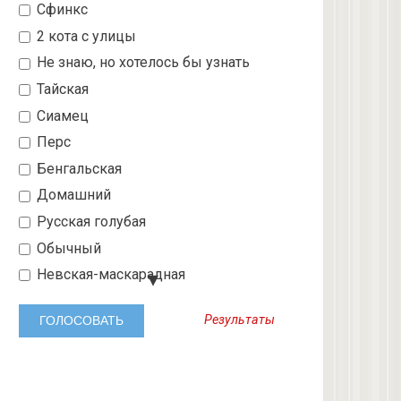
Сфинкс
2 кота с улицы
Не знаю, но хотелось бы узнать
Тайская
Сиамец
Перс
Бенгальская
Домашний
Русская голубая
Обычный
Невская-маскарадная
Шотландский вислоухий
Результаты
Абиссинская
3 с улицы
Бобтейл