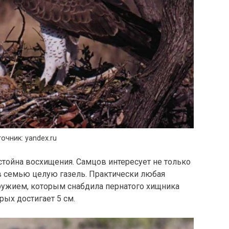
очник: yandex.ru
стойна восхищения. Самцов интересует не только
в семью целую газель. Практически любая
ужием, которым снабдила пернатого хищника
рых достигает 5 см.