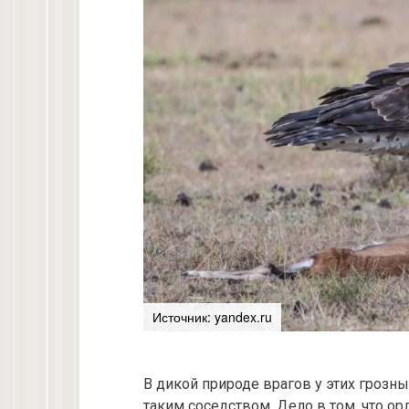
Источник: yandex.ru
В дикой природе врагов у этих грозн
таким соседством. Дело в том, что о