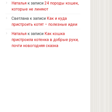
Турецкий ван
Наталья
к записи
24 породы кошек,
5 кошек и 2 кота, все с улицы, но
которые не линяют
теперь живут в доме
Светлана
к записи
Как и куда
2 кошки с улицы
пристроить котят – полезные идеи
Бомбейская
Наталья
к записи
Как кошка
Табби дворовая
пристроила котенка в добрые руки,
Из приюта
почти новогодняя сказка
Скоттиш-страйт
4 кота с улицы
Черепашка
Сноу-шу
Нет у меня кота, думаю купить
Черно-белая с улицы
Девон рекс
Черепаховая с улицы
нету(((((((((((((((((