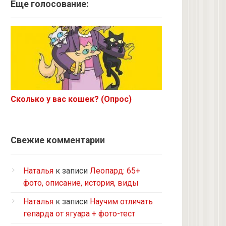
Ангорская
Еще голосование:
Курильский бобтейл
Рыжий
Экзот
6 с улицы
Корниш-рекс
Ориентал
Сколько у вас кошек? (Опрос)
Метис
Бурманская
Норвежская лесная
Свежие комментарии
на улице котенком подобрала
Кот и кошка с улицы
Наталья
к записи
Леопард: 65+
Нибелунг
фото, описание, история, виды
Европейская короткошерстная
Наталья
к записи
Научим отличать
Рэгдолл
гепарда от ягуара + фото-тест