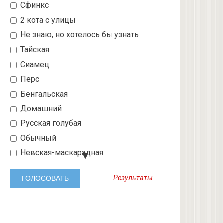
Сфинкс
2 кота с улицы
Не знаю, но хотелось бы узнать
Тайская
Сиамец
Перс
Бенгальская
Домашний
Русская голубая
Обычный
Невская-маскарадная
Шотландский вислоухий
Результаты
Абиссинская
3 с улицы
Бобтейл