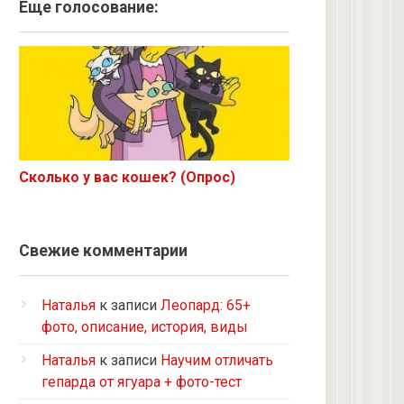
Ангорская
Еще голосование:
Курильский бобтейл
Рыжий
Экзот
6 с улицы
Корниш-рекс
Ориентал
Сколько у вас кошек? (Опрос)
Метис
Бурманская
Норвежская лесная
Свежие комментарии
на улице котенком подобрала
Кот и кошка с улицы
Наталья
к записи
Леопард: 65+
Нибелунг
фото, описание, история, виды
Европейская короткошерстная
Наталья
к записи
Научим отличать
Рэгдолл
гепарда от ягуара + фото-тест