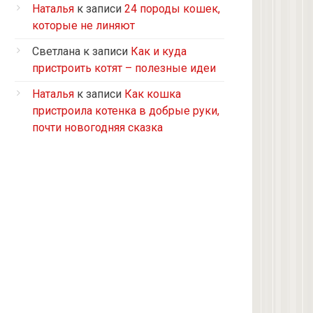
Турецкий ван
Наталья
к записи
24 породы кошек,
5 кошек и 2 кота, все с улицы, но
которые не линяют
теперь живут в доме
Светлана
к записи
Как и куда
2 кошки с улицы
пристроить котят – полезные идеи
Бомбейская
Наталья
к записи
Как кошка
Табби дворовая
пристроила котенка в добрые руки,
Из приюта
почти новогодняя сказка
Скоттиш-страйт
4 кота с улицы
Черепашка
Сноу-шу
Нет у меня кота, думаю купить
Черно-белая с улицы
Девон рекс
Черепаховая с улицы
нету(((((((((((((((((