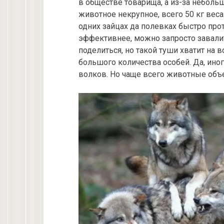
в обществе товарища, а из-за небольши
животное некрупное, всего 50 кг веса
одних зайцах да полевках быстро про
эффективнее, можно запросто завалит
поделиться, но такой туши хватит на вс
большого количества особей. Да, иног
волков. Но чаще всего животные объ