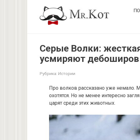
Перейти
ПО
к
контенту
Серые Волки: жесткая
усмиряют дебоширов
Рубрика:
Истории
Про волков рассказано уже немало. Мы
охотятся. Но не менее интересно загл
царят среди этих животных.