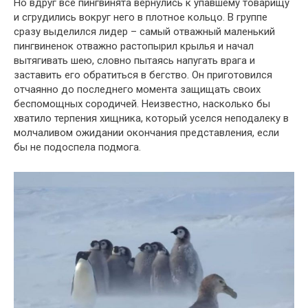
Но вдруг все пингвинята вернулись к упавшему товарищу
и сгрудились вокруг него в плотное кольцо. В группе
сразу выделился лидер – самый отважный маленький
пингвиненок отважно растопырил крылья и начал
вытягивать шею, словно пытаясь напугать врага и
заставить его обратиться в бегство. Он приготовился
отчаянно до последнего момента защищать своих
беспомощных сородичей. Неизвестно, насколько бы
хватило терпения хищника, который уселся неподалеку в
молчаливом ожидании окончания представления, если
бы не подоспела подмога.