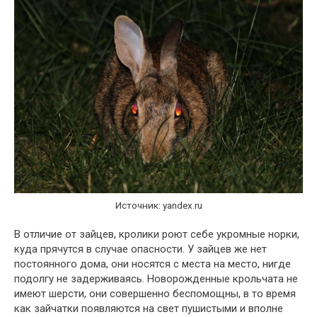
Источник: yandex.ru
В отличие от зайцев, кролики роют себе укромные норки,
куда прячутся в случае опасности. У зайцев же нет
постоянного дома, они носятся с места на место, нигде
подолгу не задерживаясь. Новорожденные крольчата не
имеют шерсти, они совершенно беспомощны, в то время
как зайчатки появляются на свет пушистыми и вполне