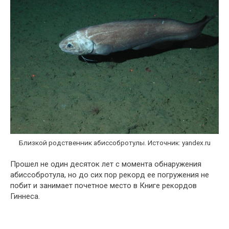
Близкой родственник абиссобротулы. Источник: yandex.ru
Прошел не один десяток лет с момента обнаружения
абиссобротула, но до сих пор рекорд ее погружения не
побит и занимает почетное место в Книге рекордов
Гиннеса.